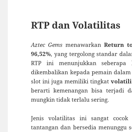
RTP dan Volatilitas
Aztec Gems
menawarkan
Return to
96,52%
, yang tergolong standar dal
RTP ini menunjukkan seberapa 
dikembalikan kepada pemain dalam j
slot ini juga memiliki tingkat
volatil
berarti kemenangan bisa terjadi 
mungkin tidak terlalu sering.
Jenis volatilitas ini sangat coc
tantangan dan bersedia menunggu se