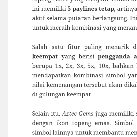
ini memiliki
5 paylines tetap
, artin
aktif selama putaran berlangsung. I
untuk meraih kombinasi yang menang
Salah satu fitur paling menarik 
keempat
yang berisi
pengganda a
berupa 1x, 2x, 3x, 5x, 10x, bahkan 
mendapatkan kombinasi simbol ya
nilai kemenangan tersebut akan dika
di gulungan keempat.
Selain itu,
Aztec Gems
juga memiliki
dengan ikon topeng emas. Simbol
simbol lainnya untuk membantu men