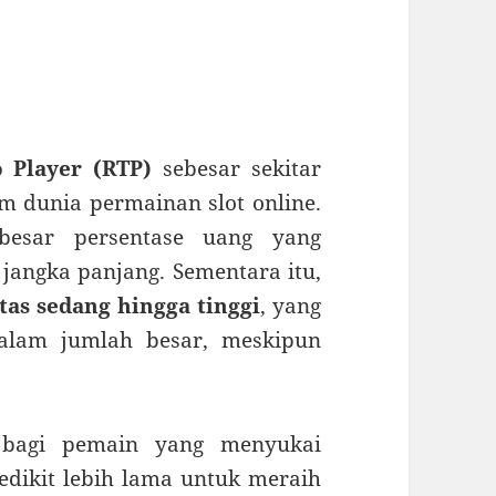
 Player (RTP)
sebesar sekitar
am dunia permainan slot online.
besar persentase uang yang
angka panjang. Sementara itu,
itas sedang hingga tinggi
, yang
dalam jumlah besar, meskipun
ok bagi pemain yang menyukai
dikit lebih lama untuk meraih