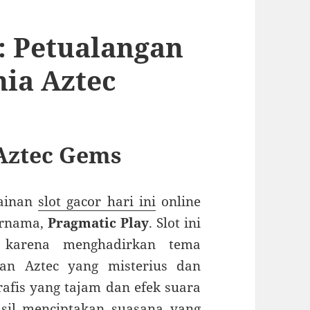
: Petualangan
nia Aztec
 Aztec Gems
mainan
slot gacor hari ini
online
ernama,
Pragmatic Play
. Slot ini
 karena menghadirkan tema
an Aztec yang misterius dan
afis yang tajam dan efek suara
sil menciptakan suasana yang