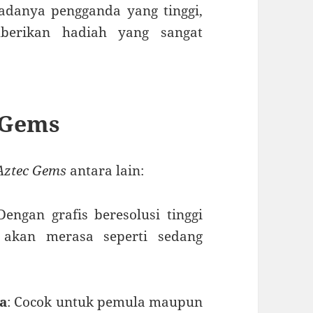
danya pengganda yang tinggi,
berikan hadiah yang sangat
c Gems
Aztec Gems
antara lain:
Dengan grafis beresolusi tinggi
 akan merasa seperti sedang
a
: Cocok untuk pemula maupun