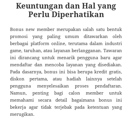
Keuntungan dan Hal yang
Perlu Diperhatikan
Bonus new member merupakan salah satu bentuk
promosi yang paling umum ditawarkan oleh
berbagai platform online, terutama dalam industri
game, taruhan, atau layanan berlangganan. Tawaran
ini dirancang untuk menarik pengguna baru agar
mendaftar dan mencoba layanan yang disediakan.
Pada dasarnya, bonus ini bisa berupa kredit gratis,
diskon pertama, atau hadiah lainnya setelah
pengguna menyelesaikan proses pendaftaran.
Namun, penting bagi calon member untuk
memahami secara detail bagaimana bonus ini
bekerja agar tidak terjebak pada ketentuan yang
merugikan.