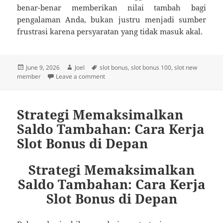
benar-benar memberikan nilai tambah bagi
pengalaman Anda, bukan justru menjadi sumber
frustrasi karena persyaratan yang tidak masuk akal.
Posted
Author
Tags
June 9, 2026
Joel
slot bonus
,
slot bonus 100
,
slot new
on
on Bonus New Member: Keuntungan dan Ha
member
Leave a comment
Strategi Memaksimalkan
Saldo Tambahan: Cara Kerja
Slot Bonus di Depan
Strategi Memaksimalkan
Saldo Tambahan: Cara Kerja
Slot Bonus di Depan