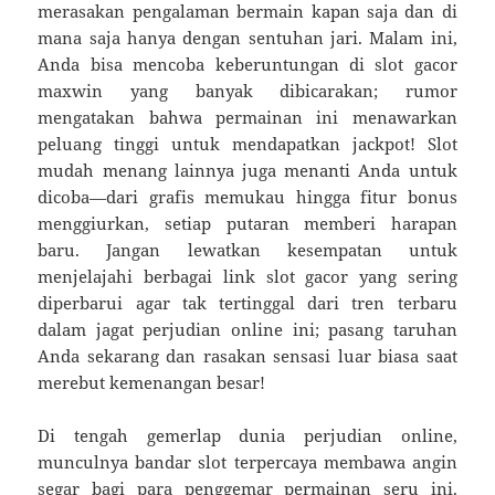
merasakan pengalaman bermain kapan saja dan di
mana saja hanya dengan sentuhan jari. Malam ini,
Anda bisa mencoba keberuntungan di slot gacor
maxwin yang banyak dibicarakan; rumor
mengatakan bahwa permainan ini menawarkan
peluang tinggi untuk mendapatkan jackpot! Slot
mudah menang lainnya juga menanti Anda untuk
dicoba—dari grafis memukau hingga fitur bonus
menggiurkan, setiap putaran memberi harapan
baru. Jangan lewatkan kesempatan untuk
menjelajahi berbagai link slot gacor yang sering
diperbarui agar tak tertinggal dari tren terbaru
dalam jagat perjudian online ini; pasang taruhan
Anda sekarang dan rasakan sensasi luar biasa saat
merebut kemenangan besar!
Di tengah gemerlap dunia perjudian online,
munculnya bandar slot terpercaya membawa angin
segar bagi para penggemar permainan seru ini.