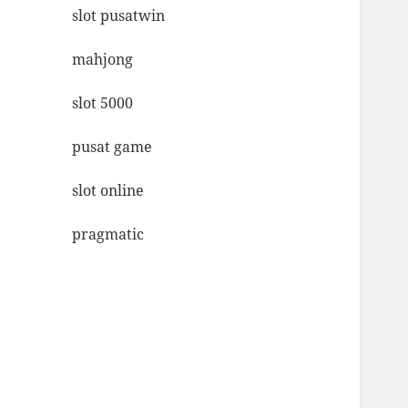
slot pusatwin
mahjong
slot 5000
pusat game
slot online
pragmatic