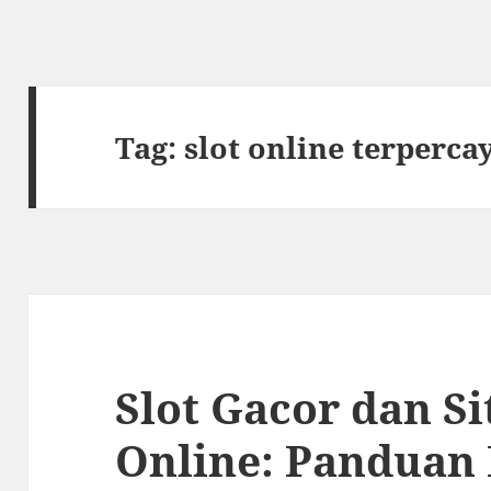
Tag:
slot online terperca
Slot Gacor dan Si
Online: Panduan