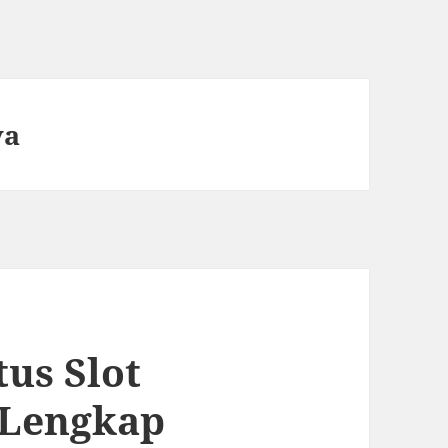
ya
tus Slot
 Lengkap