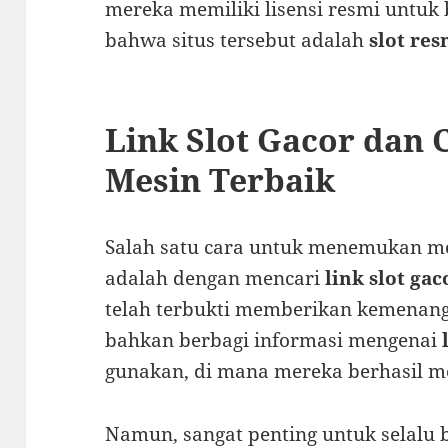
mereka memiliki lisensi resmi untu
bahwa situs tersebut adalah
slot res
Link Slot Gacor dan
Mesin Terbaik
Salah satu cara untuk menemukan m
adalah dengan mencari
link slot gac
telah terbukti memberikan kemenang
bahkan berbagi informasi mengenai
gunakan, di mana mereka berhasil m
Namun, sangat penting untuk selalu 