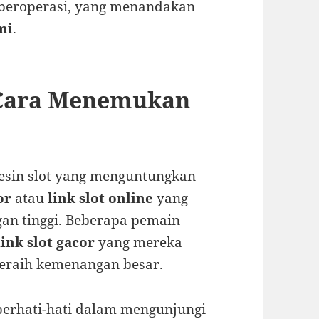
k beroperasi, yang menandakan
mi
.
 Cara Menemukan
esin slot yang menguntungkan
or
atau
link slot online
yang
an tinggi. Beberapa pemain
link slot gacor
yang mereka
eraih kemenangan besar.
berhati-hati dalam mengunjungi