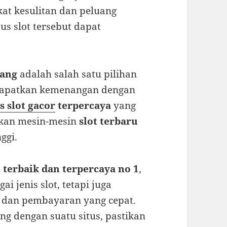
kat kesulitan dan peluang
s slot tersebut dapat
nang
adalah salah satu pilihan
ndapatkan kemenangan dengan
s slot gacor
terpercaya
yang
rkan mesin-mesin
slot terbaru
ggi.
ot terbaik dan terpercaya no 1
,
 jenis slot, tetapi juga
 dan pembayaran yang cepat.
 dengan suatu situs, pastikan