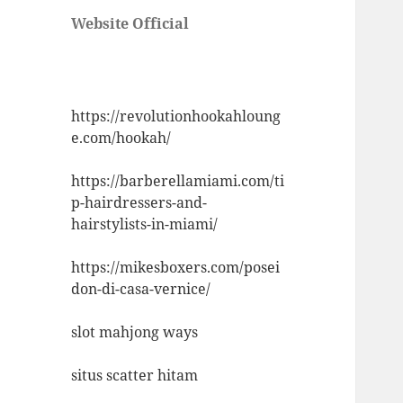
Website Official
https://revolutionhookahloung
e.com/hookah/
https://barberellamiami.com/ti
p-hairdressers-and-
hairstylists-in-miami/
https://mikesboxers.com/posei
don-di-casa-vernice/
slot mahjong ways
situs scatter hitam