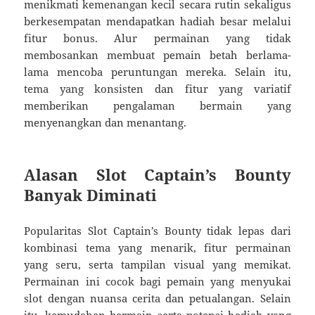
menikmati kemenangan kecil secara rutin sekaligus
berkesempatan mendapatkan hadiah besar melalui
fitur bonus. Alur permainan yang tidak
membosankan membuat pemain betah berlama-
lama mencoba peruntungan mereka. Selain itu,
tema yang konsisten dan fitur yang variatif
memberikan pengalaman bermain yang
menyenangkan dan menantang.
Alasan Slot Captain’s Bounty
Banyak Diminati
Popularitas Slot Captain’s Bounty tidak lepas dari
kombinasi tema yang menarik, fitur permainan
yang seru, serta tampilan visual yang memikat.
Permainan ini cocok bagi pemain yang menyukai
slot dengan nuansa cerita dan petualangan. Selain