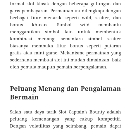
format slot klasik dengan beberapa gulungan dan
garis pembayaran. Permainan ini dilengkapi dengan
berbagai fitur menarik seperti wild, scatter, dan
bonus khusus. Simbol wild membantu
menggantikan simbol lain untuk membentuk
kombinasi menang, sementara simbol scatter
biasanya membuka fitur bonus seperti putaran
gratis atau mini game. Mekanisme permainan yang
sederhana membuat slot ini mudah dimainkan, baik
oleh pemula maupun pemain berpengalaman.
Peluang Menang dan Pengalaman
Bermain
Salah satu daya tarik Slot Captain’s Bounty adalah
peluang kemenangan yang cukup kompetitif.
Dengan volatilitas yang seimbang, pemain dapat