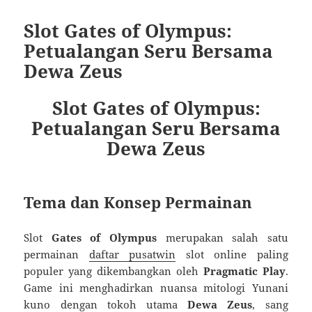
Slot Gates of Olympus:
Petualangan Seru Bersama
Dewa Zeus
Slot Gates of Olympus:
Petualangan Seru Bersama
Dewa Zeus
Tema dan Konsep Permainan
Slot
Gates of Olympus
merupakan salah satu
permainan
daftar pusatwin
slot online paling
populer yang dikembangkan oleh
Pragmatic Play
.
Game ini menghadirkan nuansa mitologi Yunani
kuno dengan tokoh utama
Dewa Zeus
, sang