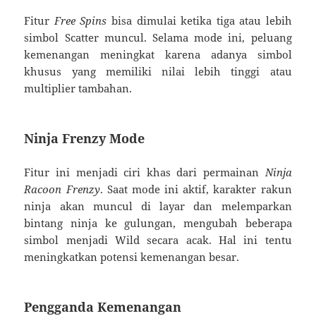
Fitur
Free Spins
bisa dimulai ketika tiga atau lebih
simbol Scatter muncul. Selama mode ini, peluang
kemenangan meningkat karena adanya simbol
khusus yang memiliki nilai lebih tinggi atau
multiplier tambahan.
Ninja Frenzy Mode
Fitur ini menjadi ciri khas dari permainan
Ninja
Racoon Frenzy
. Saat mode ini aktif, karakter rakun
ninja akan muncul di layar dan melemparkan
bintang ninja ke gulungan, mengubah beberapa
simbol menjadi Wild secara acak. Hal ini tentu
meningkatkan potensi kemenangan besar.
Pengganda Kemenangan