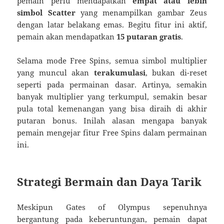
pemain perlu mendapatkan
empat atau lebih
simbol Scatter
yang menampilkan gambar Zeus
dengan latar belakang emas. Begitu fitur ini aktif,
pemain akan mendapatkan
15 putaran gratis
.
Selama mode Free Spins, semua simbol multiplier
yang muncul akan
terakumulasi
, bukan di-reset
seperti pada permainan dasar. Artinya, semakin
banyak multiplier yang terkumpul, semakin besar
pula total kemenangan yang bisa diraih di akhir
putaran bonus. Inilah alasan mengapa banyak
pemain mengejar fitur Free Spins dalam permainan
ini.
Strategi Bermain dan Daya Tarik
Meskipun Gates of Olympus sepenuhnya
bergantung pada keberuntungan, pemain dapat