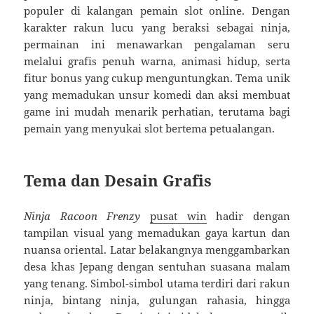
populer di kalangan pemain slot online. Dengan
karakter rakun lucu yang beraksi sebagai ninja,
permainan ini menawarkan pengalaman seru
melalui grafis penuh warna, animasi hidup, serta
fitur bonus yang cukup menguntungkan. Tema unik
yang memadukan unsur komedi dan aksi membuat
game ini mudah menarik perhatian, terutama bagi
pemain yang menyukai slot bertema petualangan.
Tema dan Desain Grafis
Ninja Racoon Frenzy
pusat win
hadir dengan
tampilan visual yang memadukan gaya kartun dan
nuansa oriental. Latar belakangnya menggambarkan
desa khas Jepang dengan sentuhan suasana malam
yang tenang. Simbol-simbol utama terdiri dari rakun
ninja, bintang ninja, gulungan rahasia, hingga