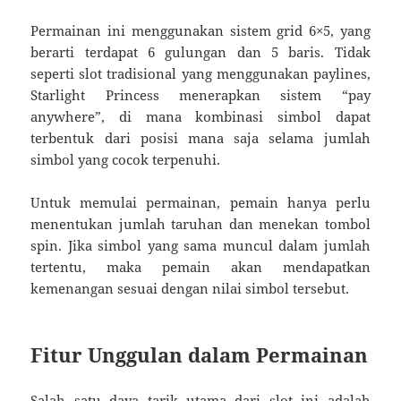
Permainan ini menggunakan sistem grid 6×5, yang
berarti terdapat 6 gulungan dan 5 baris. Tidak
seperti slot tradisional yang menggunakan paylines,
Starlight Princess menerapkan sistem “pay
anywhere”, di mana kombinasi simbol dapat
terbentuk dari posisi mana saja selama jumlah
simbol yang cocok terpenuhi.
Untuk memulai permainan, pemain hanya perlu
menentukan jumlah taruhan dan menekan tombol
spin. Jika simbol yang sama muncul dalam jumlah
tertentu, maka pemain akan mendapatkan
kemenangan sesuai dengan nilai simbol tersebut.
Fitur Unggulan dalam Permainan
Salah satu daya tarik utama dari slot ini adalah