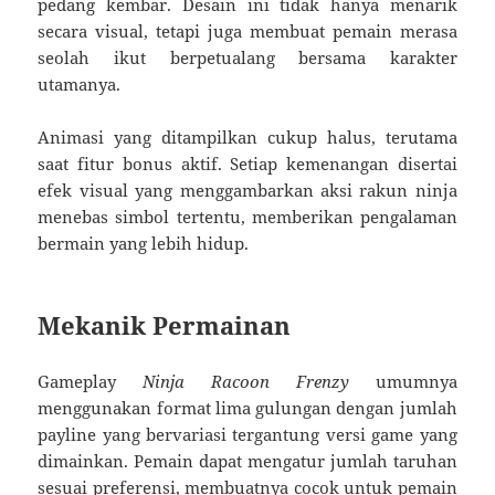
pedang kembar. Desain ini tidak hanya menarik
secara visual, tetapi juga membuat pemain merasa
seolah ikut berpetualang bersama karakter
utamanya.
Animasi yang ditampilkan cukup halus, terutama
saat fitur bonus aktif. Setiap kemenangan disertai
efek visual yang menggambarkan aksi rakun ninja
menebas simbol tertentu, memberikan pengalaman
bermain yang lebih hidup.
Mekanik Permainan
Gameplay
Ninja Racoon Frenzy
umumnya
menggunakan format lima gulungan dengan jumlah
payline yang bervariasi tergantung versi game yang
dimainkan. Pemain dapat mengatur jumlah taruhan
sesuai preferensi, membuatnya cocok untuk pemain