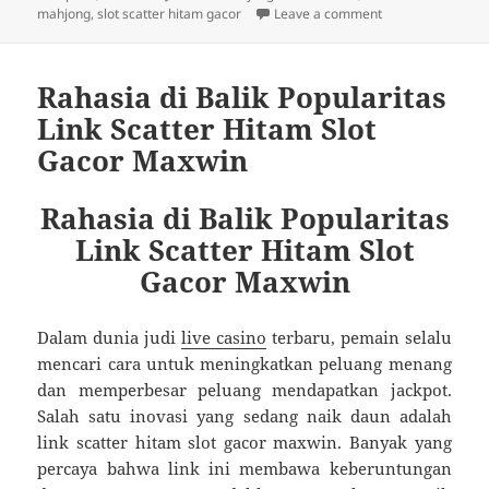
on
on Perbedaan Sca
mahjong
,
slot scatter hitam gacor
Leave a comment
Rahasia di Balik Popularitas
Link Scatter Hitam Slot
Gacor Maxwin
Rahasia di Balik Popularitas
Link Scatter Hitam Slot
Gacor Maxwin
Dalam dunia judi
live casino
terbaru, pemain selalu
mencari cara untuk meningkatkan peluang menang
dan memperbesar peluang mendapatkan jackpot.
Salah satu inovasi yang sedang naik daun adalah
link scatter hitam slot gacor maxwin. Banyak yang
percaya bahwa link ini membawa keberuntungan