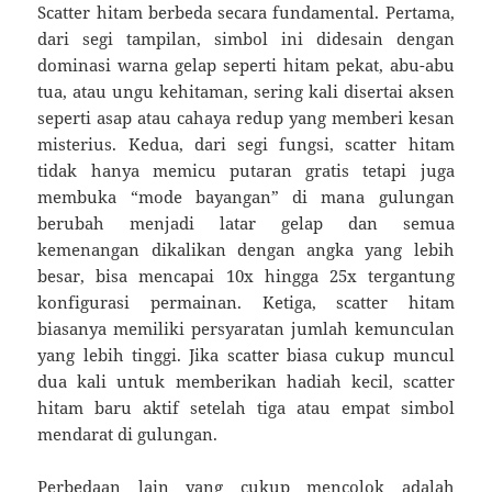
Scatter hitam berbeda secara fundamental. Pertama,
dari segi tampilan, simbol ini didesain dengan
dominasi warna gelap seperti hitam pekat, abu-abu
tua, atau ungu kehitaman, sering kali disertai aksen
seperti asap atau cahaya redup yang memberi kesan
misterius. Kedua, dari segi fungsi, scatter hitam
tidak hanya memicu putaran gratis tetapi juga
membuka “mode bayangan” di mana gulungan
berubah menjadi latar gelap dan semua
kemenangan dikalikan dengan angka yang lebih
besar, bisa mencapai 10x hingga 25x tergantung
konfigurasi permainan. Ketiga, scatter hitam
biasanya memiliki persyaratan jumlah kemunculan
yang lebih tinggi. Jika scatter biasa cukup muncul
dua kali untuk memberikan hadiah kecil, scatter
hitam baru aktif setelah tiga atau empat simbol
mendarat di gulungan.
Perbedaan lain yang cukup mencolok adalah