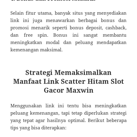
Selain fitur utama, banyak situs yang menyediakan
link ini juga menawarkan berbagai bonus dan
promosi menarik seperti bonus deposit, cashback,
dan free spin. Bonus ini sangat membantu
meningkatkan modal dan peluang mendapatkan
kemenangan maksimal.
Strategi Memaksimalkan
Manfaat Link Scatter Hitam Slot
Gacor Maxwin
Menggunakan link ini tentu bisa meningkatkan
peluang kemenangan, tapi tetap diperlukan strategi
yang tepat agar hasilnya optimal. Berikut beberapa
tips yang bisa diterapkan: