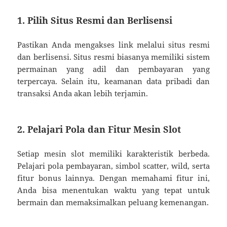
1. Pilih Situs Resmi dan Berlisensi
Pastikan Anda mengakses link melalui situs resmi
dan berlisensi. Situs resmi biasanya memiliki sistem
permainan yang adil dan pembayaran yang
terpercaya. Selain itu, keamanan data pribadi dan
transaksi Anda akan lebih terjamin.
2. Pelajari Pola dan Fitur Mesin Slot
Setiap mesin slot memiliki karakteristik berbeda.
Pelajari pola pembayaran, simbol scatter, wild, serta
fitur bonus lainnya. Dengan memahami fitur ini,
Anda bisa menentukan waktu yang tepat untuk
bermain dan memaksimalkan peluang kemenangan.