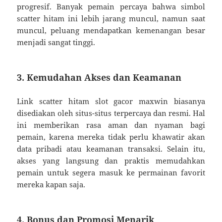
progresif. Banyak pemain percaya bahwa simbol
scatter hitam ini lebih jarang muncul, namun saat
muncul, peluang mendapatkan kemenangan besar
menjadi sangat tinggi.
3. Kemudahan Akses dan Keamanan
Link scatter hitam slot gacor maxwin biasanya
disediakan oleh situs-situs terpercaya dan resmi. Hal
ini memberikan rasa aman dan nyaman bagi
pemain, karena mereka tidak perlu khawatir akan
data pribadi atau keamanan transaksi. Selain itu,
akses yang langsung dan praktis memudahkan
pemain untuk segera masuk ke permainan favorit
mereka kapan saja.
4. Bonus dan Promosi Menarik