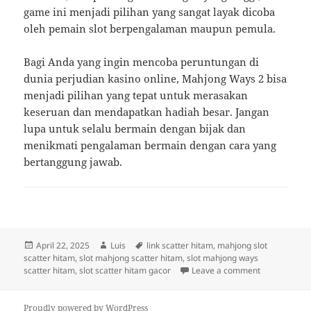
game ini menjadi pilihan yang sangat layak dicoba
oleh pemain slot berpengalaman maupun pemula.
Bagi Anda yang ingin mencoba peruntungan di
dunia perjudian kasino online, Mahjong Ways 2 bisa
menjadi pilihan yang tepat untuk merasakan
keseruan dan mendapatkan hadiah besar. Jangan
lupa untuk selalu bermain dengan bijak dan
menikmati pengalaman bermain dengan cara yang
bertanggung jawab.
Posted
Author
Tags
April 22, 2025
Luis
link scatter hitam
,
mahjong slot
on
scatter hitam
,
slot mahjong scatter hitam
,
slot mahjong ways
on Slot Mah
scatter hitam
,
slot scatter hitam gacor
Leave a comment
Proudly powered by WordPress