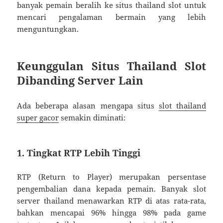
banyak pemain beralih ke situs thailand slot untuk
mencari pengalaman bermain yang lebih
menguntungkan.
Keunggulan Situs Thailand Slot
Dibanding Server Lain
Ada beberapa alasan mengapa situs
slot thailand
super gacor
semakin diminati:
1. Tingkat RTP Lebih Tinggi
RTP (Return to Player) merupakan persentase
pengembalian dana kepada pemain. Banyak slot
server thailand menawarkan RTP di atas rata-rata,
bahkan mencapai 96% hingga 98% pada game