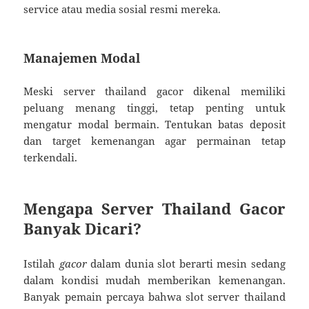
service atau media sosial resmi mereka.
Manajemen Modal
Meski server thailand gacor dikenal memiliki
peluang menang tinggi, tetap penting untuk
mengatur modal bermain. Tentukan batas deposit
dan target kemenangan agar permainan tetap
terkendali.
Mengapa Server Thailand Gacor
Banyak Dicari?
Istilah
gacor
dalam dunia slot berarti mesin sedang
dalam kondisi mudah memberikan kemenangan.
Banyak pemain percaya bahwa slot server thailand