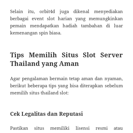
Selain itu, orbit4d juga dikenal menyediakan
berbagai event slot harian yang memungkinkan
pemain mendapatkan hadiah tambahan di luar
kemenangan spin biasa.
Tips Memilih Situs Slot Server
Thailand yang Aman
Agar pengalaman bermain tetap aman dan nyaman,
berikut beberapa tips yang bisa diterapkan sebelum
memilih situs thailand slot:
Cek Legalitas dan Reputasi
Pastikan situs memiliki lisensi resmi atau