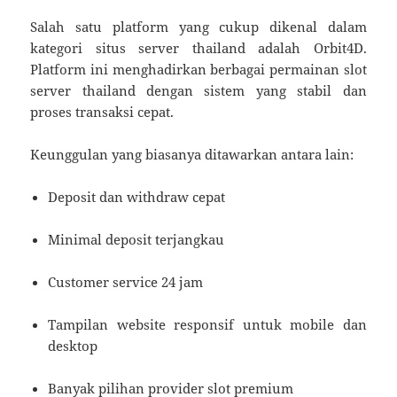
Salah satu platform yang cukup dikenal dalam
kategori situs server thailand adalah
Orbit4D
.
Platform ini menghadirkan berbagai permainan slot
server thailand dengan sistem yang stabil dan
proses transaksi cepat.
Keunggulan yang biasanya ditawarkan antara lain:
Deposit dan withdraw cepat
Minimal deposit terjangkau
Customer service 24 jam
Tampilan website responsif untuk mobile dan
desktop
Banyak pilihan provider slot premium