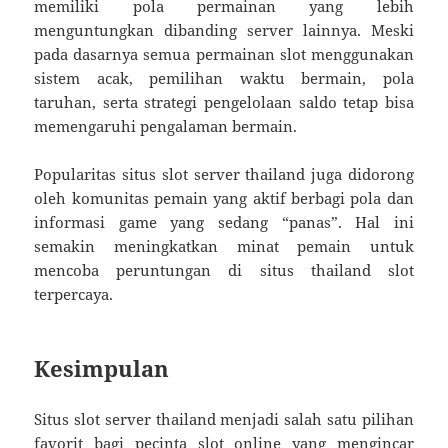
memiliki pola permainan yang lebih
menguntungkan dibanding server lainnya. Meski
pada dasarnya semua permainan slot menggunakan
sistem acak, pemilihan waktu bermain, pola
taruhan, serta strategi pengelolaan saldo tetap bisa
memengaruhi pengalaman bermain.
Popularitas situs slot server thailand juga didorong
oleh komunitas pemain yang aktif berbagi pola dan
informasi game yang sedang “panas”. Hal ini
semakin meningkatkan minat pemain untuk
mencoba peruntungan di situs thailand slot
terpercaya.
Kesimpulan
Situs slot server thailand menjadi salah satu pilihan
favorit bagi pecinta slot online yang mengincar