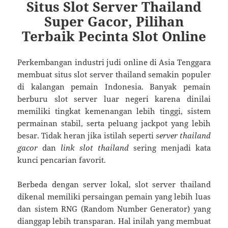
Situs Slot Server Thailand
Super Gacor, Pilihan
Terbaik Pecinta Slot Online
Perkembangan industri judi online di Asia Tenggara
membuat situs slot server thailand semakin populer
di kalangan pemain Indonesia. Banyak pemain
berburu slot server luar negeri karena dinilai
memiliki tingkat kemenangan lebih tinggi, sistem
permainan stabil, serta peluang jackpot yang lebih
besar. Tidak heran jika istilah seperti
server thailand
gacor
dan
link slot thailand
sering menjadi kata
kunci pencarian favorit.
Berbeda dengan server lokal, slot server thailand
dikenal memiliki persaingan pemain yang lebih luas
dan sistem RNG (Random Number Generator) yang
dianggap lebih transparan. Hal inilah yang membuat