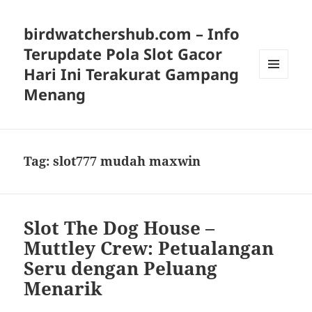
birdwatchershub.com – Info
Terupdate Pola Slot Gacor
Hari Ini Terakurat Gampang
MENU
Menang
AND
WIDGETS
Tag:
slot777 mudah maxwin
Slot The Dog House –
Muttley Crew: Petualangan
Seru dengan Peluang
Menarik