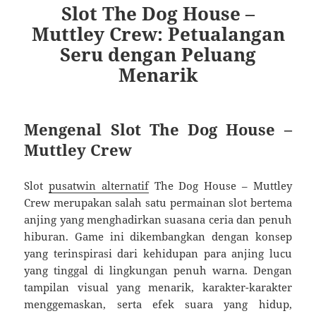
Slot The Dog House –
Muttley Crew: Petualangan
Seru dengan Peluang
Menarik
Mengenal Slot The Dog House –
Muttley Crew
Slot
pusatwin alternatif
The Dog House – Muttley
Crew merupakan salah satu permainan slot bertema
anjing yang menghadirkan suasana ceria dan penuh
hiburan. Game ini dikembangkan dengan konsep
yang terinspirasi dari kehidupan para anjing lucu
yang tinggal di lingkungan penuh warna. Dengan
tampilan visual yang menarik, karakter-karakter
menggemaskan, serta efek suara yang hidup,