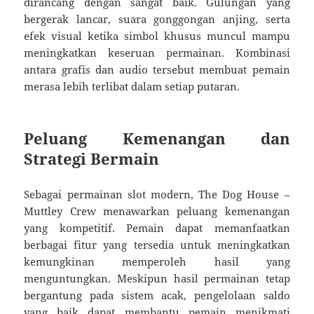
dirancang dengan sangat baik. Gulungan yang
bergerak lancar, suara gonggongan anjing, serta
efek visual ketika simbol khusus muncul mampu
meningkatkan keseruan permainan. Kombinasi
antara grafis dan audio tersebut membuat pemain
merasa lebih terlibat dalam setiap putaran.
Peluang Kemenangan dan
Strategi Bermain
Sebagai permainan slot modern, The Dog House –
Muttley Crew menawarkan peluang kemenangan
yang kompetitif. Pemain dapat memanfaatkan
berbagai fitur yang tersedia untuk meningkatkan
kemungkinan memperoleh hasil yang
menguntungkan. Meskipun hasil permainan tetap
bergantung pada sistem acak, pengelolaan saldo
yang baik dapat membantu pemain menikmati