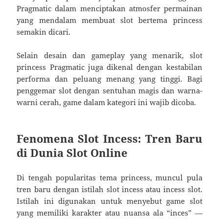
Pragmatic dalam menciptakan atmosfer permainan
yang mendalam membuat slot bertema princess
semakin dicari.
Selain desain dan gameplay yang menarik, slot
princess Pragmatic juga dikenal dengan kestabilan
performa dan peluang menang yang tinggi. Bagi
penggemar slot dengan sentuhan magis dan warna-
warni cerah, game dalam kategori ini wajib dicoba.
Fenomena Slot Incess: Tren Baru
di Dunia Slot Online
Di tengah popularitas tema princess, muncul pula
tren baru dengan istilah slot incess atau incess slot.
Istilah ini digunakan untuk menyebut game slot
yang memiliki karakter atau nuansa ala “inces” —