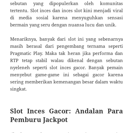
sebutan yang dipopulerkan oleh komunitas
tertentu. Slot inces dan inces slot kini menjadi viral
di media sosial karena menyuguhkan sensasi
bermain yang seru dengan nuansa lucu dan unik.
Menariknya, banyak dari slot ini yang sebenarnya
masih berasal dari pengembang ternama seperti
Pragmatic Play. Maka tak heran jika performa dan
RTP tetap stabil walau dikenal dengan sebutan
nyeleneh seperti slot inces gacor. Banyak pemain
menyebut game-game ini sebagai gacor karena
sering memberikan kemenangan besar dalam waktu
singkat.
Slot Inces Gacor: Andalan Para
Pemburu Jackpot