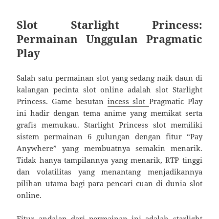
Slot Starlight Princess:
Permainan Unggulan Pragmatic
Play
Salah satu permainan slot yang sedang naik daun di
kalangan pecinta slot online adalah slot Starlight
Princess. Game besutan
incess slot
Pragmatic Play
ini hadir dengan tema anime yang memikat serta
grafis memukau. Starlight Princess slot memiliki
sistem permainan 6 gulungan dengan fitur “Pay
Anywhere” yang membuatnya semakin menarik.
Tidak hanya tampilannya yang menarik, RTP tinggi
dan volatilitas yang menantang menjadikannya
pilihan utama bagi para pencari cuan di dunia slot
online.
Fitur andalan dari permainan ini adalah starlight