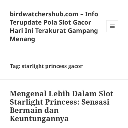
birdwatchershub.com – Info
Terupdate Pola Slot Gacor
Hari Ini Terakurat Gampang
MENU
Menang
AND
WIDGETS
Tag:
starlight princess gacor
Mengenal Lebih Dalam Slot
Starlight Princess: Sensasi
Bermain dan
Keuntungannya