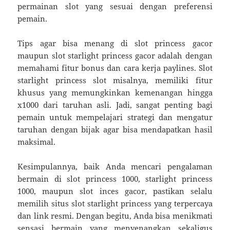
permainan slot yang sesuai dengan preferensi
pemain.
Tips agar bisa menang di slot princess gacor
maupun slot starlight princess gacor adalah dengan
memahami fitur bonus dan cara kerja paylines. Slot
starlight princess slot misalnya, memiliki fitur
khusus yang memungkinkan kemenangan hingga
x1000 dari taruhan asli. Jadi, sangat penting bagi
pemain untuk mempelajari strategi dan mengatur
taruhan dengan bijak agar bisa mendapatkan hasil
maksimal.
Kesimpulannya, baik Anda mencari pengalaman
bermain di slot princess 1000, starlight princess
1000, maupun slot inces gacor, pastikan selalu
memilih situs slot starlight princess yang terpercaya
dan link resmi. Dengan begitu, Anda bisa menikmati
sensasi bermain yang menyenangkan sekaligus