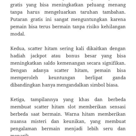
gratis yang bisa meningkatkan peluang menang
tanpa harus mengeluarkan taruhan tambahan.
Putaran gratis ini sangat menguntungkan karena
pemain bisa terus bermain tanpa risiko kehilangan
modal.
Kedua, scatter hitam sering kali dikaitkan dengan
hadiah jackpot atau bonus besar yang bisa
meningkatkan saldo kemenangan secara signifikan.
Dengan adanya scatter hitam, pemain bisa
memperoleh keuntungan berlipat ganda
dibandingkan hanya mengandalkan simbol biasa.
Ketiga, tampilannya yang khas dan berbeda
membuat scatter hitam slot memberikan sensasi
berbeda saat bermain. Warna hitam memberikan
nuansa misteri dan keunikan, yang membuat
pengalaman bermain menjadi lebih seru dan
menarik.