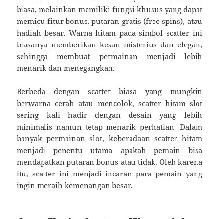
biasa, melainkan memiliki fungsi khusus yang dapat
memicu fitur bonus, putaran gratis (free spins), atau
hadiah besar. Warna hitam pada simbol scatter ini
biasanya memberikan kesan misterius dan elegan,
sehingga membuat permainan menjadi lebih
menarik dan menegangkan.
Berbeda dengan scatter biasa yang mungkin
berwarna cerah atau mencolok, scatter hitam slot
sering kali hadir dengan desain yang lebih
minimalis namun tetap menarik perhatian. Dalam
banyak permainan slot, keberadaan scatter hitam
menjadi penentu utama apakah pemain bisa
mendapatkan putaran bonus atau tidak. Oleh karena
itu, scatter ini menjadi incaran para pemain yang
ingin meraih kemenangan besar.