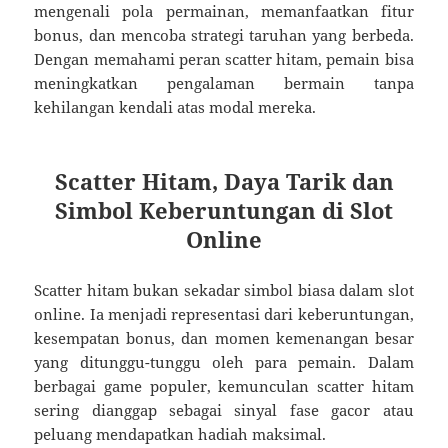
mengenali pola permainan, memanfaatkan fitur
bonus, dan mencoba strategi taruhan yang berbeda.
Dengan memahami peran scatter hitam, pemain bisa
meningkatkan pengalaman bermain tanpa
kehilangan kendali atas modal mereka.
Scatter Hitam, Daya Tarik dan
Simbol Keberuntungan di Slot
Online
Scatter hitam bukan sekadar simbol biasa dalam slot
online. Ia menjadi representasi dari keberuntungan,
kesempatan bonus, dan momen kemenangan besar
yang ditunggu-tunggu oleh para pemain. Dalam
berbagai game populer, kemunculan scatter hitam
sering dianggap sebagai sinyal fase gacor atau
peluang mendapatkan hadiah maksimal.