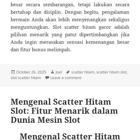
besar secara sembarangan, tetapi lakukan secara
bertahap dan disiplin. Dengan begitu, pengalaman
bermain Anda akan lebih menyenangkan sekaligus
menguntungkan. Slot scatter hitam gacor adalah
pilihan menarik yang patut dipertimbangkan jika
Anda ingin merasakan sensasi kemenangan besar
dan fitur bonus melimpah.
Posted
Author
Tags
October 26, 2025
Joel
scatter hitam
,
scatter hitam slot
,
on
on Keunggulan Slot Scatter Hitam
slot scatter hitam
Leave a comment
Mengenal Scatter Hitam
Slot: Fitur Menarik dalam
Dunia Mesin Slot
Mengenal Scatter Hitam