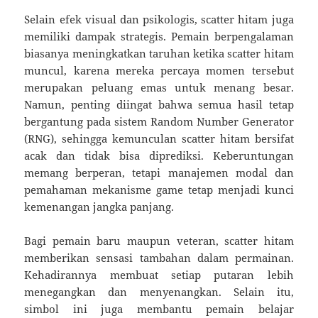
Selain efek visual dan psikologis, scatter hitam juga
memiliki dampak strategis. Pemain berpengalaman
biasanya meningkatkan taruhan ketika scatter hitam
muncul, karena mereka percaya momen tersebut
merupakan peluang emas untuk menang besar.
Namun, penting diingat bahwa semua hasil tetap
bergantung pada sistem Random Number Generator
(RNG), sehingga kemunculan scatter hitam bersifat
acak dan tidak bisa diprediksi. Keberuntungan
memang berperan, tetapi manajemen modal dan
pemahaman mekanisme game tetap menjadi kunci
kemenangan jangka panjang.
Bagi pemain baru maupun veteran, scatter hitam
memberikan sensasi tambahan dalam permainan.
Kehadirannya membuat setiap putaran lebih
menegangkan dan menyenangkan. Selain itu,
simbol ini juga membantu pemain belajar