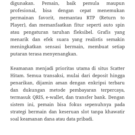
digunakan. Pemain, baik pemula maupun
profesional, bisa dengan cepat menemukan
permainan favorit, memantau RTP (Return to
Player), dan memanfaatkan fitur seperti auto spin
atau pengaturan taruhan fleksibel. Grafis yang
menarik dan efek suara yang realistis semakin
meningkatkan sensasi bermain, membuat setiap
putaran terasa menyenangkan.
Keamanan menjadi prioritas utama di situs Scatter
Hitam. Semua transaksi, mulai dari deposit hingga
penarikan, dijamin aman dengan enkripsi terbaru
dan dukungan metode pembayaran terpercaya,
termasuk QRIS, e-wallet, dan transfer bank. Dengan
sistem ini, pemain bisa fokus sepenuhnya pada
strategi bermain dan keseruan slot tanpa khawatir
soal keamanan dana atau data pribadi.