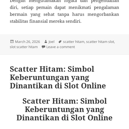
Dengan mengutamakan logika dan pengendalian
diri, setiap pemain dapat menikmati pengalaman
bermain yang sehat tanpa harus mengorbankan
stabilitas finansial mereka sendiri.
Posted
Author
Tags
March 26, 2026
Joel
scatter hitam
,
scatter hitam slot
,
on
on Analisis Perilaku Pemain dala
slot scatter hitam
Leave a comment
Scatter Hitam: Simbol
Keberuntungan yang
Dinantikan di Slot Online
Scatter Hitam: Simbol
Keberuntungan yang
Dinantikan di Slot Online