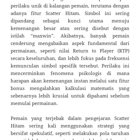
perilaku unik di kalangan pemain, terutama dengan
adanya fitur Scatter Hitam. Simbol ini sering
dipandang sebagai kunci utama menuju
kemenangan besar atau sering disebut dengan
istilah “maxwin”. Akibatnya, banyak pemain
cenderung mengabaikan aspek fundamental dari
permainan, seperti nilai Return to Player (RTP)
secara keseluruhan, dan lebih fokus pada frekuensi
kemunculan simbol spesifik tersebut. Perilaku ini
mencerminkan fenomena psikologis di mana
harapan akan kemenangan instan melalui satu fitur
bonus mengalahkan kalkulasi matematis yang
sebenarnya lebih krusial untuk dipahami sebelum
memulai permainan.
Pemain yang terjebak dalam pengejaran Scatter
Hitam sering kali menggunakan strategi yang
bersifat spekulatif, seperti melakukan pola taruhan