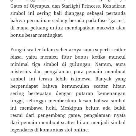
Gates of Olympus, dan Starlight Princess. Kehadiran
simbol ini sering kali dianggap sebagai pertanda
bahwa permainan sedang berada pada fase “gacor”,
di mana peluang untuk mendapatkan maxwin atau
bonus besar meningkat.
Fungsi scatter hitam sebenarnya sama seperti scatter
biasa, yaitu memicu fitur bonus ketika muncul
minimal tiga simbol di gulungan. Namun, aura
misterius dan pengalaman para pemain membuat
simbol ini terasa lebih istimewa. Banyak yang
berpendapat bahwa kemunculan scatter hitam
sering bertepatan dengan putaran kemenangan
tinggi, sehingga memberikan kesan bahwa simbol
ini membawa hoki. Meskipun belum ada bukti
resmi dari pengembang game, pengalaman nyata
dari pemain membuat scatter hitam menjadi simbol
legendaris di komunitas slot online.