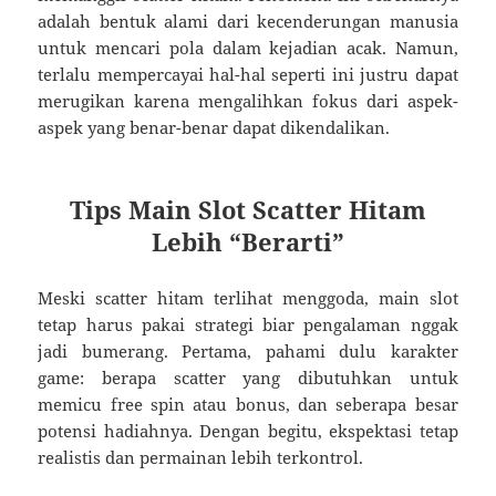
adalah bentuk alami dari kecenderungan manusia
untuk mencari pola dalam kejadian acak. Namun,
terlalu mempercayai hal-hal seperti ini justru dapat
merugikan karena mengalihkan fokus dari aspek-
aspek yang benar-benar dapat dikendalikan.
Tips Main Slot Scatter Hitam
Lebih “Berarti”
Meski scatter hitam terlihat menggoda, main slot
tetap harus pakai strategi biar pengalaman nggak
jadi bumerang. Pertama, pahami dulu karakter
game: berapa scatter yang dibutuhkan untuk
memicu free spin atau bonus, dan seberapa besar
potensi hadiahnya. Dengan begitu, ekspektasi tetap
realistis dan permainan lebih terkontrol.