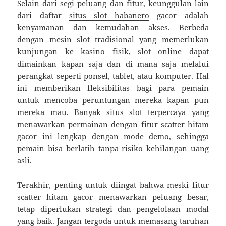
Selain dari segi peluang dan fitur, keunggulan lain
dari daftar
situs slot habanero
gacor adalah
kenyamanan dan kemudahan akses. Berbeda
dengan mesin slot tradisional yang memerlukan
kunjungan ke kasino fisik, slot online dapat
dimainkan kapan saja dan di mana saja melalui
perangkat seperti ponsel, tablet, atau komputer. Hal
ini memberikan fleksibilitas bagi para pemain
untuk mencoba peruntungan mereka kapan pun
mereka mau. Banyak situs slot terpercaya yang
menawarkan permainan dengan fitur scatter hitam
gacor ini lengkap dengan mode demo, sehingga
pemain bisa berlatih tanpa risiko kehilangan uang
asli.
Terakhir, penting untuk diingat bahwa meski fitur
scatter hitam gacor menawarkan peluang besar,
tetap diperlukan strategi dan pengelolaan modal
yang baik. Jangan tergoda untuk memasang taruhan