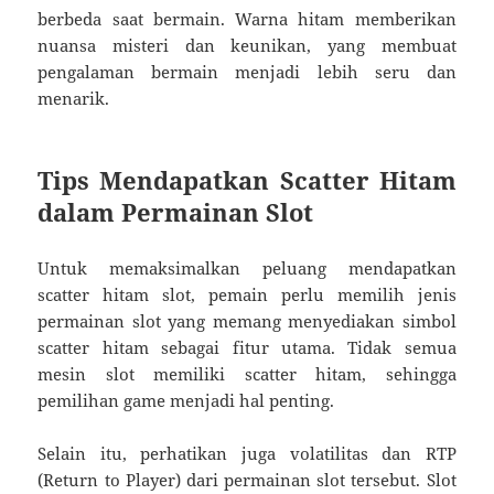
berbeda saat bermain. Warna hitam memberikan
nuansa misteri dan keunikan, yang membuat
pengalaman bermain menjadi lebih seru dan
menarik.
Tips Mendapatkan Scatter Hitam
dalam Permainan Slot
Untuk memaksimalkan peluang mendapatkan
scatter hitam slot, pemain perlu memilih jenis
permainan slot yang memang menyediakan simbol
scatter hitam sebagai fitur utama. Tidak semua
mesin slot memiliki scatter hitam, sehingga
pemilihan game menjadi hal penting.
Selain itu, perhatikan juga volatilitas dan RTP
(Return to Player) dari permainan slot tersebut. Slot