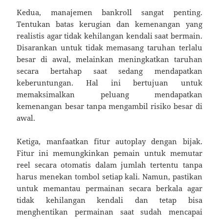
Kedua, manajemen bankroll sangat penting.
Tentukan batas kerugian dan kemenangan yang
realistis agar tidak kehilangan kendali saat bermain.
Disarankan untuk tidak memasang taruhan terlalu
besar di awal, melainkan meningkatkan taruhan
secara bertahap saat sedang mendapatkan
keberuntungan. Hal ini bertujuan untuk
memaksimalkan peluang mendapatkan
kemenangan besar tanpa mengambil risiko besar di
awal.
Ketiga, manfaatkan fitur autoplay dengan bijak.
Fitur ini memungkinkan pemain untuk memutar
reel secara otomatis dalam jumlah tertentu tanpa
harus menekan tombol setiap kali. Namun, pastikan
untuk memantau permainan secara berkala agar
tidak kehilangan kendali dan tetap bisa
menghentikan permainan saat sudah mencapai