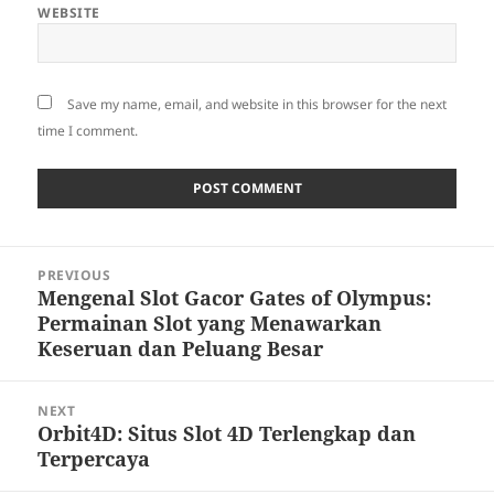
WEBSITE
Save my name, email, and website in this browser for the next
time I comment.
Post
PREVIOUS
navigation
Mengenal Slot Gacor Gates of Olympus:
Previous
Permainan Slot yang Menawarkan
post:
Keseruan dan Peluang Besar
NEXT
Orbit4D: Situs Slot 4D Terlengkap dan
Next
Terpercaya
post: