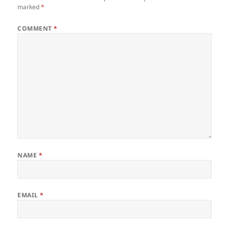
marked
*
COMMENT
*
NAME
*
EMAIL
*