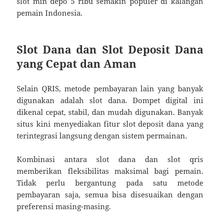
slot min depo 5 ribu semakin populer di kalangan
pemain Indonesia.
Slot Dana dan Slot Deposit Dana
yang Cepat dan Aman
Selain QRIS, metode pembayaran lain yang banyak
digunakan adalah slot dana. Dompet digital ini
dikenal cepat, stabil, dan mudah digunakan. Banyak
situs kini menyediakan fitur slot deposit dana yang
terintegrasi langsung dengan sistem permainan.
Kombinasi antara slot dana dan slot qris
memberikan fleksibilitas maksimal bagi pemain.
Tidak perlu bergantung pada satu metode
pembayaran saja, semua bisa disesuaikan dengan
preferensi masing-masing.