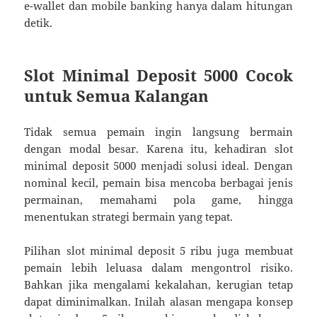
e-wallet dan mobile banking hanya dalam hitungan
detik.
Slot Minimal Deposit 5000 Cocok
untuk Semua Kalangan
Tidak semua pemain ingin langsung bermain
dengan modal besar. Karena itu, kehadiran slot
minimal deposit 5000 menjadi solusi ideal. Dengan
nominal kecil, pemain bisa mencoba berbagai jenis
permainan, memahami pola game, hingga
menentukan strategi bermain yang tepat.
Pilihan slot minimal deposit 5 ribu juga membuat
pemain lebih leluasa dalam mengontrol risiko.
Bahkan jika mengalami kekalahan, kerugian tetap
dapat diminimalkan. Inilah alasan mengapa konsep