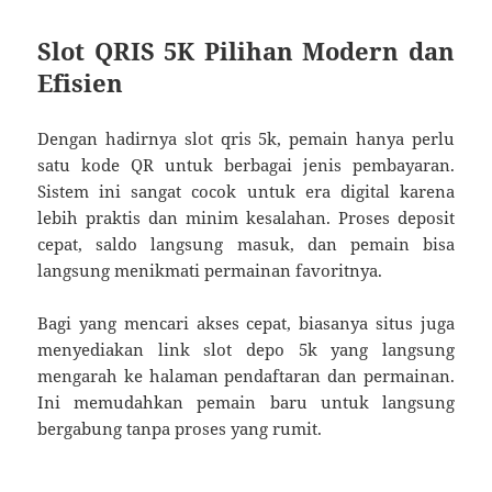
Slot QRIS 5K Pilihan Modern dan
Efisien
Dengan hadirnya slot qris 5k, pemain hanya perlu
satu kode QR untuk berbagai jenis pembayaran.
Sistem ini sangat cocok untuk era digital karena
lebih praktis dan minim kesalahan. Proses deposit
cepat, saldo langsung masuk, dan pemain bisa
langsung menikmati permainan favoritnya.
Bagi yang mencari akses cepat, biasanya situs juga
menyediakan link slot depo 5k yang langsung
mengarah ke halaman pendaftaran dan permainan.
Ini memudahkan pemain baru untuk langsung
bergabung tanpa proses yang rumit.