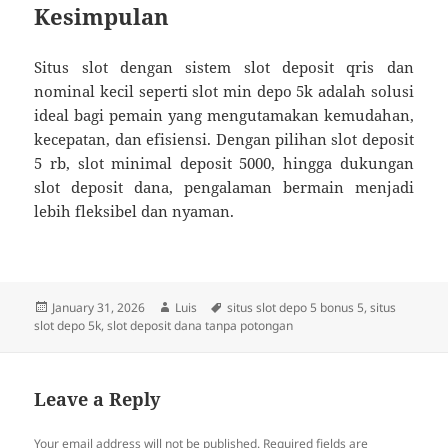
Kesimpulan
Situs slot dengan sistem slot deposit qris dan
nominal kecil seperti slot min depo 5k adalah solusi
ideal bagi pemain yang mengutamakan kemudahan,
kecepatan, dan efisiensi. Dengan pilihan slot deposit
5 rb, slot minimal deposit 5000, hingga dukungan
slot deposit dana, pengalaman bermain menjadi
lebih fleksibel dan nyaman.
Posted
Author
Tags
January 31, 2026
Luis
situs slot depo 5 bonus 5
,
situs
on
slot depo 5k
,
slot deposit dana tanpa potongan
Leave a Reply
Your email address will not be published.
Required fields are