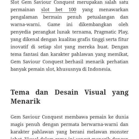
Slot Gem Saviour Conquest merupakan salah satu
permainan
slot bet 100
yang menawarkan
pengalaman bermain penuh petualangan dan
warna-warni. Game ini dikembangkan oleh
penyedia perangkat lunak ternama, Pragmatic Play,
yang dikenal dengan kualitas grafis tinggi serta fitur
inovatif di setiap slot yang mereka buat. Dengan
tema fantasi dan karakter pahlawan yang memikat,
Gem Saviour Conquest berhasil menarik perhatian
banyak pemain slot, khususnya di Indonesia.
Tema dan Desain Visual yang
Menarik
Gem Saviour Conquest membawa pemain ke dunia
magis penuh dengan permata berwarna-warni dan
karakter pahlawan yang berani melawan monster