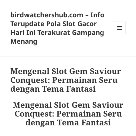
birdwatchershub.com – Info
Terupdate Pola Slot Gacor
Hari Ini Terakurat Gampang
MENU
Menang
AND
WIDGETS
Mengenal Slot Gem Saviour
Conquest: Permainan Seru
dengan Tema Fantasi
Mengenal Slot Gem Saviour
Conquest: Permainan Seru
dengan Tema Fantasi