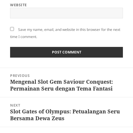
WEBSITE
Save my name, email, and website in this browser for the next
time I comment.
Post
PREVIOUS
navigation
Mengenal Slot Gem Saviour Conquest:
Previous
Permainan Seru dengan Tema Fantasi
post:
NEXT
Slot Gates of Olympus: Petualangan Seru
Next
Bersama Dewa Zeus
post: