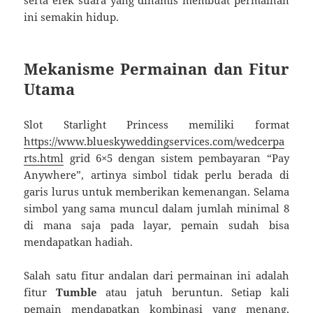
serta efek suara yang dinamis membuat permainan
ini semakin hidup.
Mekanisme Permainan dan Fitur
Utama
Slot Starlight Princess memiliki format
https://www.blueskyweddingservices.com/wedcerpa
rts.html
grid 6×5 dengan sistem pembayaran “Pay
Anywhere”, artinya simbol tidak perlu berada di
garis lurus untuk memberikan kemenangan. Selama
simbol yang sama muncul dalam jumlah minimal 8
di mana saja pada layar, pemain sudah bisa
mendapatkan hadiah.
Salah satu fitur andalan dari permainan ini adalah
fitur
Tumble
atau jatuh beruntun. Setiap kali
pemain mendapatkan kombinasi yang menang,