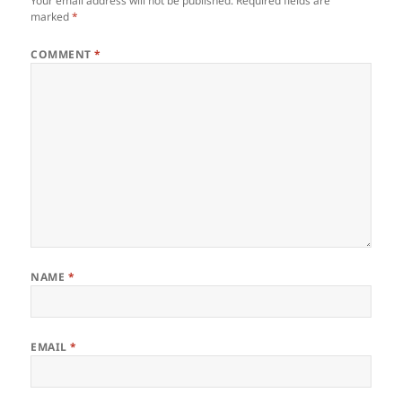
Your email address will not be published.
Required fields are
marked
*
COMMENT
*
NAME
*
EMAIL
*