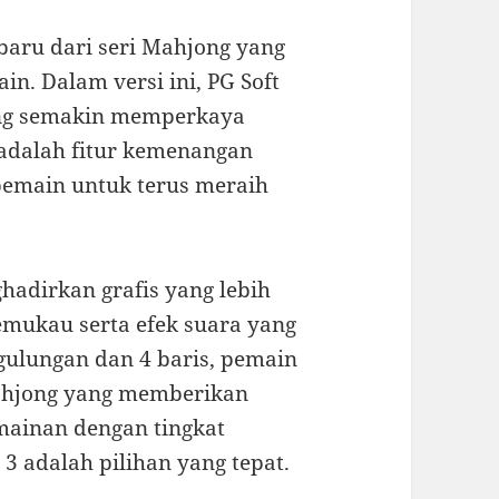
baru dari seri Mahjong yang
n. Dalam versi ini, PG Soft
ng semakin memperkaya
adalah fitur kemenangan
emain untuk terus meraih
hadirkan grafis yang lebih
emukau serta efek suara yang
gulungan dan 4 baris, pemain
ahjong yang memberikan
mainan dengan tingkat
 3 adalah pilihan yang tepat.