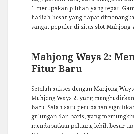
1 merupakan pilihan yang tepat. Ga
hadiah besar yang dapat dimenangka
sangat populer di situs slot Mahjong
Mahjong Ways 2: Me
Fitur Baru
Setelah sukses dengan Mahjong Ways
Mahjong Ways 2, yang menghadirkan
baru. Salah satu perubahan signifik
gulungan dan baris, yang memungki
mendapatkan peluang lebih besar u