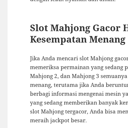
Slot Mahjong Gacor H
Kesempatan Menang 
Jika Anda mencari slot Mahjong gacor
memeriksa permainan yang sedang po
Mahjong 2, dan Mahjong 3 semuanya 
menang, terutama jika Anda beruntu
berbagi informasi mengenai mesin ya
yang sedang memberikan banyak k
slot Mahjong tergacor, Anda bisa m
meraih jackpot besar.