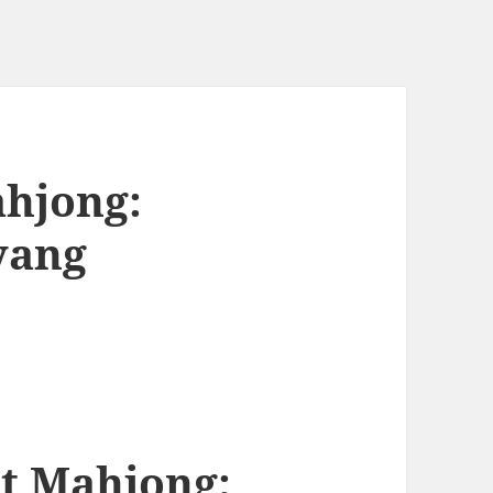
ahjong:
yang
t Mahjong: