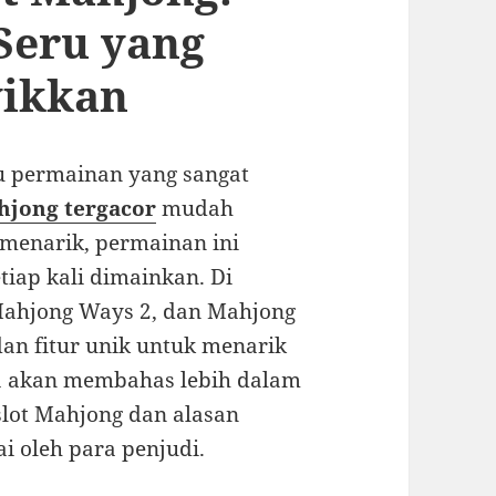
Seru yang
ikkan
tu permainan yang sangat
hjong tergacor
mudah
 menarik, permainan ini
ap kali dimainkan. Di
Mahjong Ways 2, dan Mahjong
dan fitur unik untuk menarik
ita akan membahas lebih dalam
slot Mahjong dan alasan
i oleh para penjudi.