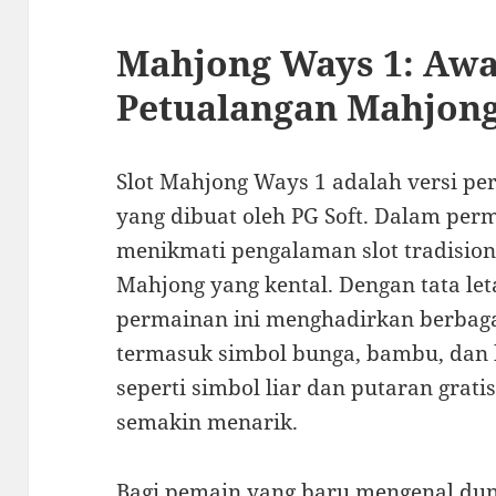
Mahjong Ways 1: Awa
Petualangan Mahjon
Slot Mahjong Ways 1 adalah versi per
yang dibuat oleh PG Soft. Dalam per
menikmati pengalaman slot tradisio
Mahjong yang kental. Dengan tata let
permainan ini menghadirkan berbaga
termasuk simbol bunga, bambu, dan ka
seperti simbol liar dan putaran grat
semakin menarik.
Bagi pemain yang baru mengenal dun