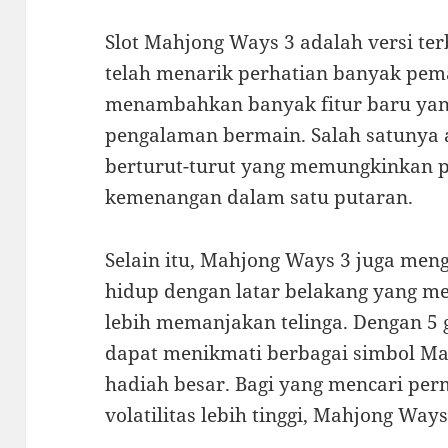
Slot Mahjong Ways 3 adalah versi ter
telah menarik perhatian banyak pemai
menambahkan banyak fitur baru ya
pengalaman bermain. Salah satunya 
berturut-turut yang memungkinkan p
kemenangan dalam satu putaran.
Selain itu, Mahjong Ways 3 juga meng
hidup dengan latar belakang yang m
lebih memanjakan telinga. Dengan 5 
dapat menikmati berbagai simbol M
hadiah besar. Bagi yang mencari per
volatilitas lebih tinggi, Mahjong Ways