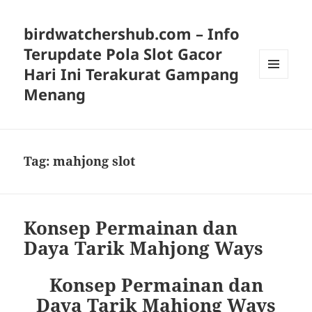
birdwatchershub.com – Info
Terupdate Pola Slot Gacor
Hari Ini Terakurat Gampang
MENU
Menang
AND
WIDGETS
Tag:
mahjong slot
Konsep Permainan dan
Daya Tarik Mahjong Ways
Konsep Permainan dan
Daya Tarik Mahjong Ways