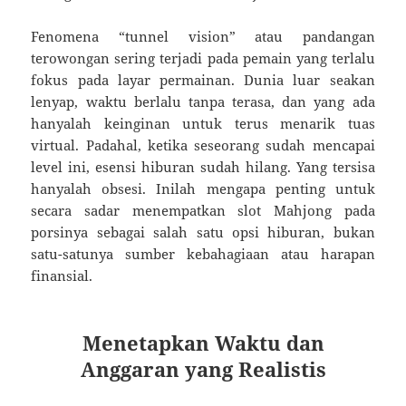
Fenomena “tunnel vision” atau pandangan
terowongan sering terjadi pada pemain yang terlalu
fokus pada layar permainan. Dunia luar seakan
lenyap, waktu berlalu tanpa terasa, dan yang ada
hanyalah keinginan untuk terus menarik tuas
virtual. Padahal, ketika seseorang sudah mencapai
level ini, esensi hiburan sudah hilang. Yang tersisa
hanyalah obsesi. Inilah mengapa penting untuk
secara sadar menempatkan slot Mahjong pada
porsinya sebagai salah satu opsi hiburan, bukan
satu-satunya sumber kebahagiaan atau harapan
finansial.
Menetapkan Waktu dan
Anggaran yang Realistis