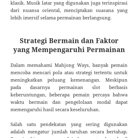
klasik. Musik latar yang digunakan juga terinspirasi
dari nuansa oriental, menciptakan suasana yang
lebih imersif selama permainan berlangsung.
Strategi Bermain dan Faktor
yang Mempengaruhi Permainan
Dalam memahami Mahjong Ways, banyak pemain
mencoba mencari pola atau strategi tertentu untuk
meningkatkan peluang kemenangan. Meskipun
pada dasarnya permainan slot berbasis
keberuntungan, beberapa pemain percaya bahwa
waktu bermain dan pengelolaan modal dapat
memengaruhi hasil secara keseluruhan.
Salah satu pendekatan yang sering digunakan
adalah mengatur jumlah taruhan secara bertahap.