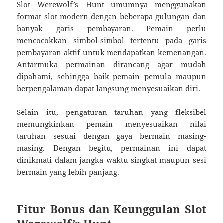
Slot Werewolf’s Hunt umumnya menggunakan
format slot modern dengan beberapa gulungan dan
banyak garis pembayaran. Pemain perlu
mencocokkan simbol-simbol tertentu pada garis
pembayaran aktif untuk mendapatkan kemenangan.
Antarmuka permainan dirancang agar mudah
dipahami, sehingga baik pemain pemula maupun
berpengalaman dapat langsung menyesuaikan diri.
Selain itu, pengaturan taruhan yang fleksibel
memungkinkan pemain menyesuaikan nilai
taruhan sesuai dengan gaya bermain masing-
masing. Dengan begitu, permainan ini dapat
dinikmati dalam jangka waktu singkat maupun sesi
bermain yang lebih panjang.
Fitur Bonus dan Keunggulan Slot