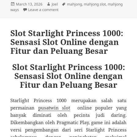
Posted
Author
Tags
March 13, 2026
Joel
mahjong
,
mahjong slot
,
mahjong
on
on Slot Mahjong sebagai Hiburan: Menemuka
ways
Leave a comment
Slot Starlight Princess 1000:
Sensasi Slot Online dengan
Fitur dan Peluang Besar
Slot Starlight Princess 1000:
Sensasi Slot Online dengan
Fitur dan Peluang Besar
Starlight Princess 1000
merupakan salah satu
permainan
pusatwin slot
online populer yang
banyak diminati oleh pecinta judi daring.
Dikembangkan oleh
Pragmatic Play
, game ini adalah
versi pengembangan dari seri Starlight Princess
sebelumnya dengan peningkatan maksimal