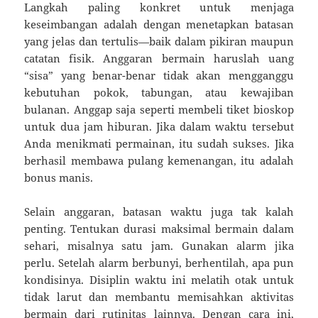
Langkah paling konkret untuk menjaga
keseimbangan adalah dengan menetapkan batasan
yang jelas dan tertulis—baik dalam pikiran maupun
catatan fisik. Anggaran bermain haruslah uang
“sisa” yang benar-benar tidak akan mengganggu
kebutuhan pokok, tabungan, atau kewajiban
bulanan. Anggap saja seperti membeli tiket bioskop
untuk dua jam hiburan. Jika dalam waktu tersebut
Anda menikmati permainan, itu sudah sukses. Jika
berhasil membawa pulang kemenangan, itu adalah
bonus manis.
Selain anggaran, batasan waktu juga tak kalah
penting. Tentukan durasi maksimal bermain dalam
sehari, misalnya satu jam. Gunakan alarm jika
perlu. Setelah alarm berbunyi, berhentilah, apa pun
kondisinya. Disiplin waktu ini melatih otak untuk
tidak larut dan membantu memisahkan aktivitas
bermain dari rutinitas lainnya. Dengan cara ini,