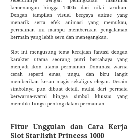
kemenangan hingga 1.000x dari nilai taruhan.
Dengan tampilan visual bergaya anime yang
menarik serta efek animasi yang memukau,
permainan ini mampu memberikan pengalaman
bermain yang lebih seru dan menegangkan.
Slot ini mengusung tema kerajaan fantasi dengan
karakter utama seorang putri bercahaya yang
menjadi ikon utama permainan. Dominasi warna
cerah seperti emas, ungu, dan biru langit
memberikan kesan magis sekaligus elegan. Desain
simbolnya pun dibuat detail, mulai dari permata
berwarna-warni hingga simbol khusus yang
memiliki fungsi penting dalam permainan.
Fitur Unggulan dan Cara Kerja
Slot Starlight Princess 1000