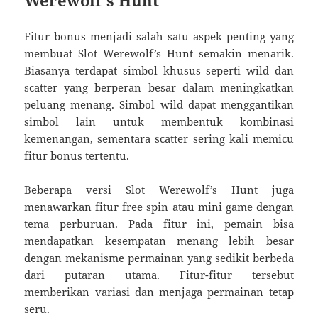
Werewolf’s Hunt
Fitur bonus menjadi salah satu aspek penting yang
membuat Slot Werewolf’s Hunt semakin menarik.
Biasanya terdapat simbol khusus seperti wild dan
scatter yang berperan besar dalam meningkatkan
peluang menang. Simbol wild dapat menggantikan
simbol lain untuk membentuk kombinasi
kemenangan, sementara scatter sering kali memicu
fitur bonus tertentu.
Beberapa versi Slot Werewolf’s Hunt juga
menawarkan fitur free spin atau mini game dengan
tema perburuan. Pada fitur ini, pemain bisa
mendapatkan kesempatan menang lebih besar
dengan mekanisme permainan yang sedikit berbeda
dari putaran utama. Fitur-fitur tersebut
memberikan variasi dan menjaga permainan tetap
seru.