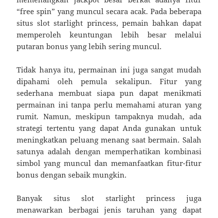
“free spin” yang muncul secara acak. Pada beberapa
situs slot starlight princess, pemain bahkan dapat
memperoleh keuntungan lebih besar melalui
putaran bonus yang lebih sering muncul.
Tidak hanya itu, permainan ini juga sangat mudah
dipahami oleh pemula sekalipun. Fitur yang
sederhana membuat siapa pun dapat menikmati
permainan ini tanpa perlu memahami aturan yang
rumit. Namun, meskipun tampaknya mudah, ada
strategi tertentu yang dapat Anda gunakan untuk
meningkatkan peluang menang saat bermain. Salah
satunya adalah dengan memperhatikan kombinasi
simbol yang muncul dan memanfaatkan fitur-fitur
bonus dengan sebaik mungkin.
Banyak situs slot starlight princess juga
menawarkan berbagai jenis taruhan yang dapat