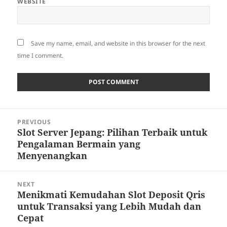
WEBSITE
Save my name, email, and website in this browser for the next
time I comment.
Post
PREVIOUS
navigation
Slot Server Jepang: Pilihan Terbaik untuk
Previous
Pengalaman Bermain yang
post:
Menyenangkan
NEXT
Menikmati Kemudahan Slot Deposit Qris
Next
untuk Transaksi yang Lebih Mudah dan
post:
Cepat