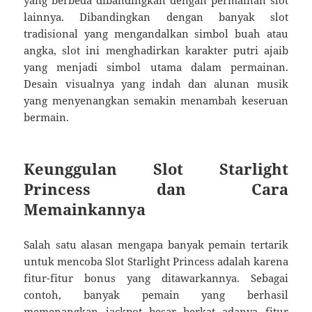
yang berbeda dibandingkan dengan permainan slot
lainnya. Dibandingkan dengan banyak slot
tradisional yang mengandalkan simbol buah atau
angka, slot ini menghadirkan karakter putri ajaib
yang menjadi simbol utama dalam permainan.
Desain visualnya yang indah dan alunan musik
yang menyenangkan semakin menambah keseruan
bermain.
Keunggulan Slot Starlight
Princess dan Cara
Memainkannya
Salah satu alasan mengapa banyak pemain tertarik
untuk mencoba Slot Starlight Princess adalah karena
fitur-fitur bonus yang ditawarkannya. Sebagai
contoh, banyak pemain yang berhasil
memenangkan jackpot besar berkat adanya fitur