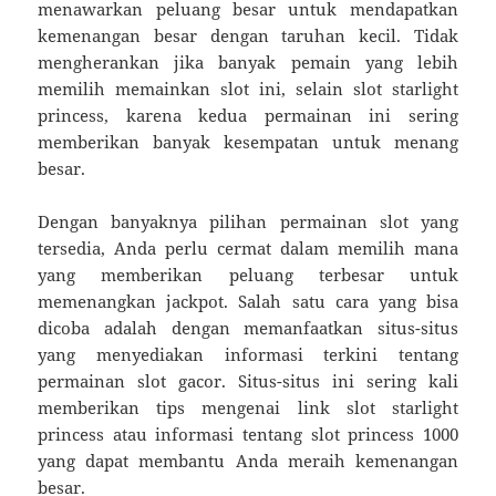
menawarkan peluang besar untuk mendapatkan
kemenangan besar dengan taruhan kecil. Tidak
mengherankan jika banyak pemain yang lebih
memilih memainkan slot ini, selain slot starlight
princess, karena kedua permainan ini sering
memberikan banyak kesempatan untuk menang
besar.
Dengan banyaknya pilihan permainan slot yang
tersedia, Anda perlu cermat dalam memilih mana
yang memberikan peluang terbesar untuk
memenangkan jackpot. Salah satu cara yang bisa
dicoba adalah dengan memanfaatkan situs-situs
yang menyediakan informasi terkini tentang
permainan slot gacor. Situs-situs ini sering kali
memberikan tips mengenai link slot starlight
princess atau informasi tentang slot princess 1000
yang dapat membantu Anda meraih kemenangan
besar.