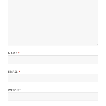
NAME
*
EMAIL
*
WEBSITE