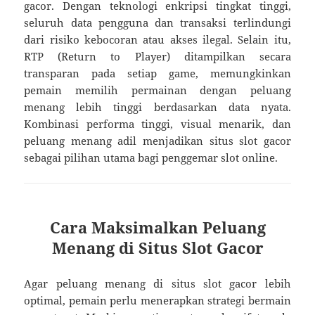
gacor. Dengan teknologi enkripsi tingkat tinggi,
seluruh data pengguna dan transaksi terlindungi
dari risiko kebocoran atau akses ilegal. Selain itu,
RTP (Return to Player) ditampilkan secara
transparan pada setiap game, memungkinkan
pemain memilih permainan dengan peluang
menang lebih tinggi berdasarkan data nyata.
Kombinasi performa tinggi, visual menarik, dan
peluang menang adil menjadikan situs slot gacor
sebagai pilihan utama bagi penggemar slot online.
Cara Maksimalkan Peluang
Menang di Situs Slot Gacor
Agar peluang menang di situs slot gacor lebih
optimal, pemain perlu menerapkan strategi bermain