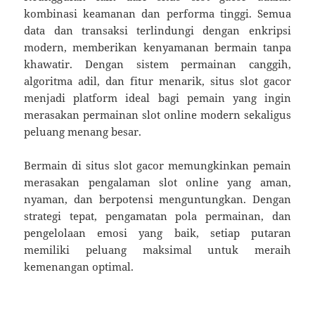
kombinasi keamanan dan performa tinggi. Semua
data dan transaksi terlindungi dengan enkripsi
modern, memberikan kenyamanan bermain tanpa
khawatir. Dengan sistem permainan canggih,
algoritma adil, dan fitur menarik, situs slot gacor
menjadi platform ideal bagi pemain yang ingin
merasakan permainan slot online modern sekaligus
peluang menang besar.
Bermain di situs slot gacor memungkinkan pemain
merasakan pengalaman slot online yang aman,
nyaman, dan berpotensi menguntungkan. Dengan
strategi tepat, pengamatan pola permainan, dan
pengelolaan emosi yang baik, setiap putaran
memiliki peluang maksimal untuk meraih
kemenangan optimal.