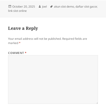
Posted
Author
Tags
October 20, 2025
Joel
akun slot demo
,
daftar slot gacor
,
on
link slot online
Leave a Reply
Your email address will not be published.
Required fields are
marked
*
COMMENT
*