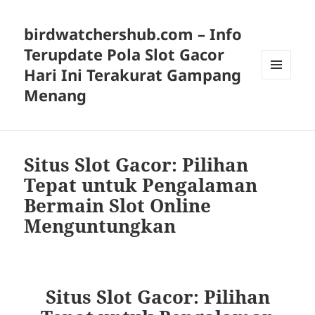
birdwatchershub.com – Info
Terupdate Pola Slot Gacor
Hari Ini Terakurat Gampang
MENU
Menang
AND
WIDGETS
Situs Slot Gacor: Pilihan
Tepat untuk Pengalaman
Bermain Slot Online
Menguntungkan
Situs Slot Gacor: Pilihan