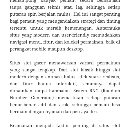
menampung banyak pemain secara bersamaan
tanpa gangguan teknis atau lag, sehingga setiap
putaran spin berjalan mulus. Hal ini sangat penting
bagi pemain yang mengandalkan strategi dan timing
tertentu untuk meraih kemenangan. Antarmuka
situs yang modern dan user-friendly memudahkan
navigasi menu, fitur, dan koleksi permainan, baik di
perangkat mobile maupun desktop.
Situs slot gacor menawarkan variasi permainan
yang sangat lengkap. Dari slot klasik hingga slot
modern dengan animasi halus, efek suara realistis,
dan fitur bonus interaktif, semuanya dapat
dimainkan tanpa hambatan. Sistem RNG (Random
Number Generator) memastikan setiap putaran
benar-benar adil dan acak, sehingga pemain bisa
bermain dengan nyaman dan percaya diri.
Keamanan menjadi faktor penting di situs slot