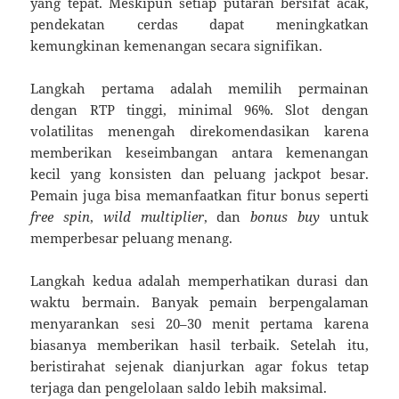
yang tepat. Meskipun setiap putaran bersifat acak,
pendekatan cerdas dapat meningkatkan
kemungkinan kemenangan secara signifikan.
Langkah pertama adalah memilih permainan
dengan RTP tinggi, minimal 96%. Slot dengan
volatilitas menengah direkomendasikan karena
memberikan keseimbangan antara kemenangan
kecil yang konsisten dan peluang jackpot besar.
Pemain juga bisa memanfaatkan fitur bonus seperti
free spin
,
wild multiplier
, dan
bonus buy
untuk
memperbesar peluang menang.
Langkah kedua adalah memperhatikan durasi dan
waktu bermain. Banyak pemain berpengalaman
menyarankan sesi 20–30 menit pertama karena
biasanya memberikan hasil terbaik. Setelah itu,
beristirahat sejenak dianjurkan agar fokus tetap
terjaga dan pengelolaan saldo lebih maksimal.