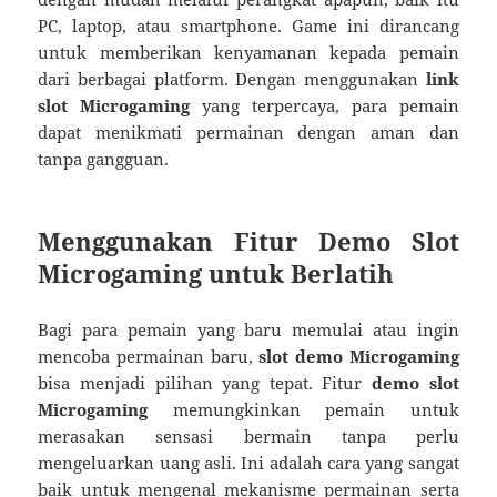
PC, laptop, atau smartphone. Game ini dirancang
untuk memberikan kenyamanan kepada pemain
dari berbagai platform. Dengan menggunakan
link
slot Microgaming
yang terpercaya, para pemain
dapat menikmati permainan dengan aman dan
tanpa gangguan.
Menggunakan Fitur Demo Slot
Microgaming untuk Berlatih
Bagi para pemain yang baru memulai atau ingin
mencoba permainan baru,
slot demo Microgaming
bisa menjadi pilihan yang tepat. Fitur
demo slot
Microgaming
memungkinkan pemain untuk
merasakan sensasi bermain tanpa perlu
mengeluarkan uang asli. Ini adalah cara yang sangat
baik untuk mengenal mekanisme permainan serta