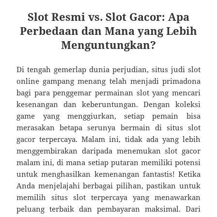
Slot Resmi vs. Slot Gacor: Apa
Perbedaan dan Mana yang Lebih
Menguntungkan?
Di tengah gemerlap dunia perjudian, situs judi slot
online gampang menang telah menjadi primadona
bagi para penggemar permainan slot yang mencari
kesenangan dan keberuntungan. Dengan koleksi
game yang menggiurkan, setiap pemain bisa
merasakan betapa serunya bermain di situs slot
gacor terpercaya. Malam ini, tidak ada yang lebih
menggembirakan daripada menemukan slot gacor
malam ini, di mana setiap putaran memiliki potensi
untuk menghasilkan kemenangan fantastis! Ketika
Anda menjelajahi berbagai pilihan, pastikan untuk
memilih situs slot terpercaya yang menawarkan
peluang terbaik dan pembayaran maksimal. Dari