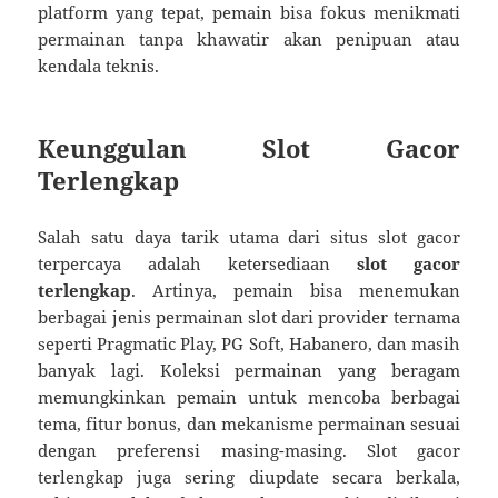
platform yang tepat, pemain bisa fokus menikmati
permainan tanpa khawatir akan penipuan atau
kendala teknis.
Keunggulan Slot Gacor
Terlengkap
Salah satu daya tarik utama dari situs slot gacor
terpercaya adalah ketersediaan
slot gacor
terlengkap
. Artinya, pemain bisa menemukan
berbagai jenis permainan slot dari provider ternama
seperti Pragmatic Play, PG Soft, Habanero, dan masih
banyak lagi. Koleksi permainan yang beragam
memungkinkan pemain untuk mencoba berbagai
tema, fitur bonus, dan mekanisme permainan sesuai
dengan preferensi masing-masing. Slot gacor
terlengkap juga sering diupdate secara berkala,