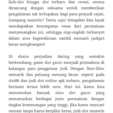
link-slot hingga slot terbaru dan resmi, semua
dirancang dengan seksama untuk memberikan
pengalaman tak terlupakan bagi para penjudi sejati.
Gampang maxwin? Tentu saja! Setiapibet kita layak
mendapatkan kesempatan emas dari permainan
menyenangkan ini, sehingga siap-siaplah terhanyut
dalam arus kegembiraan sambil menanti jackpot
besar menghampiri!
Di dunia perjudian daring yang semakin
berkembang, game slot gacor menjadi primadona di
kalangan para penggemar judi. Dengan fitur-fitur
menarik dan peluang menang besar, seperti pada
slot88 dan judi slot online apk terbaru, pengalaman
bermain terasa lebih seru. Hari ini, kamu bisa
menemukan banyak situs slot gacor yang
menawarkan berbagai jenis permainan dengan
tingkat kemenangan yang tinggi. Jika kamu mencari
sensasi tanpa harus berpikir keras, judi slot maxwin