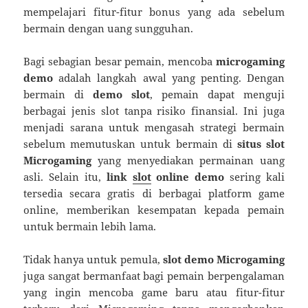
mempelajari fitur-fitur bonus yang ada sebelum
bermain dengan uang sungguhan.
Bagi sebagian besar pemain, mencoba
microgaming
demo
adalah langkah awal yang penting. Dengan
bermain di
demo slot
, pemain dapat menguji
berbagai jenis slot tanpa risiko finansial. Ini juga
menjadi sarana untuk mengasah strategi bermain
sebelum memutuskan untuk bermain di
situs slot
Microgaming
yang menyediakan permainan uang
asli. Selain itu,
link
slot
online demo
sering kali
tersedia secara gratis di berbagai platform game
online, memberikan kesempatan kepada pemain
untuk bermain lebih lama.
Tidak hanya untuk pemula,
slot demo Microgaming
juga sangat bermanfaat bagi pemain berpengalaman
yang ingin mencoba game baru atau fitur-fitur