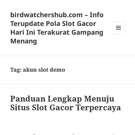
birdwatchershub.com – Info
Terupdate Pola Slot Gacor
Hari Ini Terakurat Gampang
MENU
Menang
AND
WIDGETS
Tag:
akun slot demo
Panduan Lengkap Menuju
Situs Slot Gacor Terpercaya