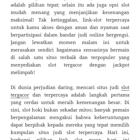
adalah pilihan tepat; selain itu ada juga opsi slot
mudah menang yang menjanjikan kesenangan
maksimal! Tak ketinggalan, link-slot terpercaya
untuk kamu akses dengan aman dan nyaman saat
berpartisipasi dalam bandar judi online bergengsi.
Jangan lewatkan momen malam ini untuk
merasakan sendiri bagaimana sensasinya bermain
di salah satu situs terbaik dan terpopuler yang
menyediakan slot tergacor dengan jackpot
melimpah!
Di dunia perjudian daring, mencari situs judi
slot
tergacor
dan terpercaya adalah langkah pertama
yang cerdas untuk meraih kemenangan besar. Di
sini, slot hoki bukan sekadar mitos; banyak pemain
berpengalaman mengakui bahwa keberuntungan
dapat berpihak kepada mereka yang tepat memilih
kumpulan situs judi slot terpercaya. Hari ini,
berbagai pilihan link slot gacor hari ini