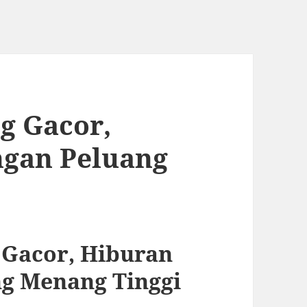
ng Gacor,
ngan Peluang
 Gacor, Hiburan
g Menang Tinggi