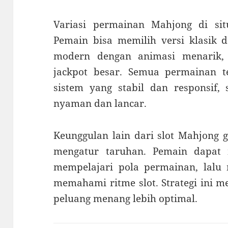
Variasi permainan Mahjong di situ
Pemain bisa memilih versi klasik d
modern dengan animasi menarik, 
jackpot besar. Semua permainan 
sistem yang stabil dan responsif,
nyaman dan lancar.
Keunggulan lain dari slot Mahjong g
mengatur taruhan. Pemain dapat 
mempelajari pola permainan, lalu 
memahami ritme slot. Strategi ini m
peluang menang lebih optimal.