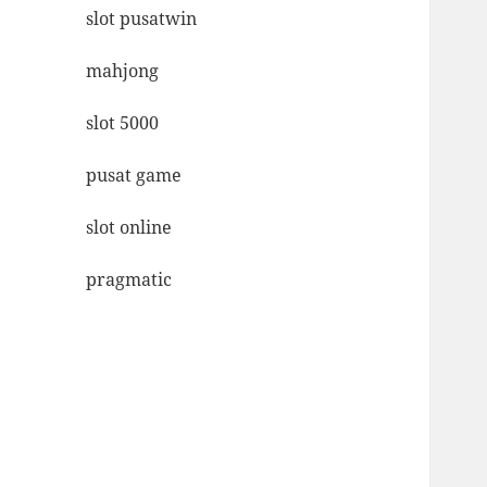
slot pusatwin
mahjong
slot 5000
pusat game
slot online
pragmatic