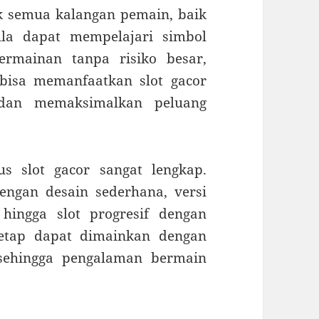
k semua kalangan pemain, baik
la dapat mempelajari simbol
ermainan tanpa risiko besar,
bisa memanfaatkan slot gacor
 dan memaksimalkan peluang
s slot gacor sangat lengkap.
engan desain sederhana, versi
hingga slot progresif dengan
tetap dapat dimainkan dengan
 sehingga pengalaman bermain