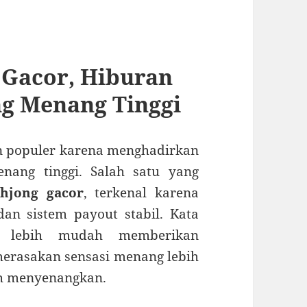
 Gacor, Hiburan
g Menang Tinggi
n populer karena menghadirkan
nang tinggi. Salah satu yang
ahjong gacor
, terkenal karena
an sistem payout stabil. Kata
g lebih mudah memberikan
erasakan sensasi menang lebih
ih menyenangkan.