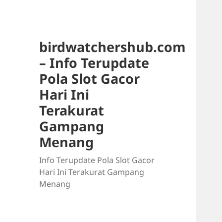
birdwatchershub.com
– Info Terupdate
Pola Slot Gacor
Hari Ini
Terakurat
Gampang
Menang
Info Terupdate Pola Slot Gacor
Hari Ini Terakurat Gampang
Menang