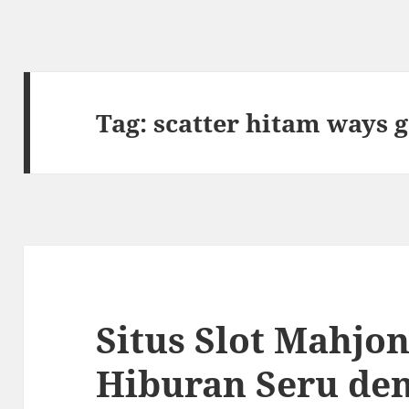
Tag:
scatter hitam ways 
Situs Slot Mahjo
Hiburan Seru de