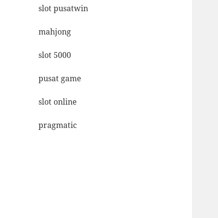
slot pusatwin
mahjong
slot 5000
pusat game
slot online
pragmatic