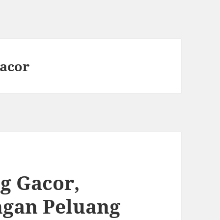
gacor
ng Gacor,
ngan Peluang