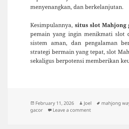
menyenangkan, dan berkelanjutan.
Kesimpulannya,
situs slot Mahjong
pemain yang ingin menikmati slot 
sistem aman, dan pengalaman be
strategi bermain yang tepat, slot Ma
sekaligus berpotensi memberikan ke
Posted
Author
Tags
February 11, 2026
Joel
mahjong wa
on
on Situs Slot Ma
gacor
Leave a comment