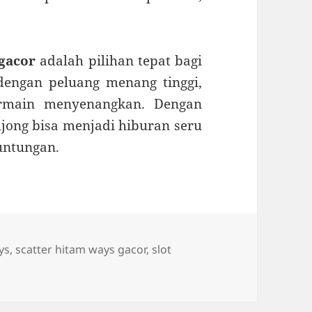
 gacor
adalah pilihan tepat bagi
dengan peluang menang tinggi,
rmain menyenangkan. Dengan
hjong bisa menjadi hiburan seru
untungan.
ys
,
scatter hitam ways gacor
,
slot
hjong Gacor, Hiburan Seru dengan Peluang Menang Tinggi