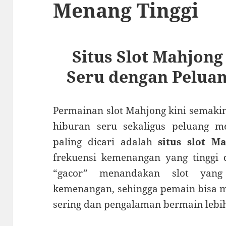
Menang Tinggi
Situs Slot Mahjong
Seru dengan Peluan
Permainan slot Mahjong kini semaki
hiburan seru sekaligus peluang me
paling dicari adalah
situs slot M
frekuensi kemenangan yang tinggi d
“gacor” menandakan slot yan
kemenangan, sehingga pemain bisa m
sering dan pengalaman bermain leb