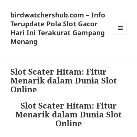
birdwatchershub.com – Info
Terupdate Pola Slot Gacor
Hari Ini Terakurat Gampang
MENU
Menang
AND
WIDGETS
Slot Scater Hitam: Fitur
Menarik dalam Dunia Slot
Online
Slot Scater Hitam: Fitur
Menarik dalam Dunia Slot
Online