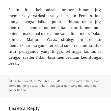
Selain itu, keberadaan scatter hitam juga
memperkaya variasi strategi bermain. Pemain tidak
hanya mengandalkan putaran biasa, tetapi juga
mencoba memicu scatter hitam untuk membuka
potensi maksimal dari game yang dimainkan. Dalam
konteks Mahjong Ways, strategi ini semakin
menarik karena game tersebut sudah memiliki fitur-
fitur pengganda yang tinggi, sehingga kombinasi
dengan scatter hitam bisa memberikan keuntungan
besar.
Posted
Author
Tags
September 21, 2025
Luis
situs slot scatter hitam
,
slot
on
demo mahjong scatter hitam
,
slot gacor gampang menang
,
slot
gacor hari ini
Leave a Reply