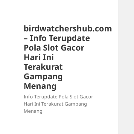
birdwatchershub.com
– Info Terupdate
Pola Slot Gacor
Hari Ini
Terakurat
Gampang
Menang
Info Terupdate Pola Slot Gacor
Hari Ini Terakurat Gampang
Menang