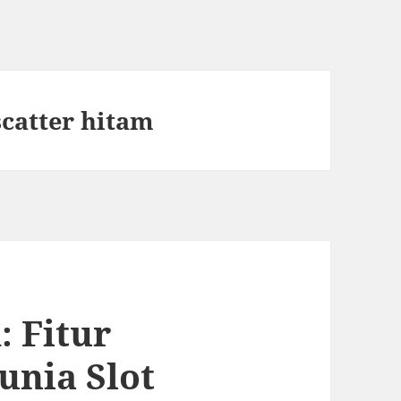
catter hitam
: Fitur
unia Slot