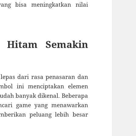
ang bisa meningkatkan nilai
r Hitam Semakin
 lepas dari rasa penasaran dan
imbol ini menciptakan elemen
sudah banyak dikenal. Beberapa
ncari game yang menawarkan
mberikan peluang lebih besar