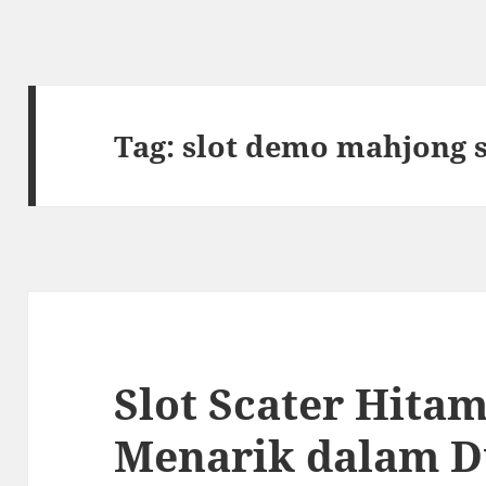
Tag:
slot demo mahjong s
Slot Scater Hitam
Menarik dalam D