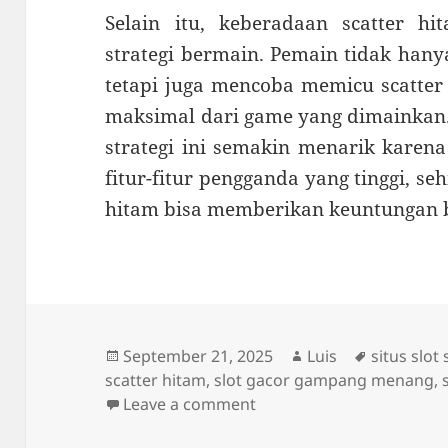
Selain itu, keberadaan scatter h
strategi bermain. Pemain tidak han
tetapi juga mencoba memicu scatte
maksimal dari game yang dimainkan
strategi ini semakin menarik karen
fitur-fitur pengganda yang tinggi, s
hitam bisa memberikan keuntungan 
Posted
Author
Tags
September 21, 2025
Luis
situs slot
on
scatter hitam
,
slot gacor gampang menang
,
on Slot Scater Hitam: Fit
Leave a comment