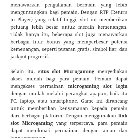
menawarkan pengalaman bermain yang lebih
menguntungkan bagi pemain. Dengan RTP (Return
to Player) yang relatif tinggi, slot ini memberikan
peluang lebih besar untuk meraih kemenangan.
Tidak hanya itu, beberapa slot juga menawarkan
berbagai fitur bonus yang memperbesar potensi
kemenangan, seperti putaran gratis, simbol liar, dan
jackpot progresif.
Selain itu,
situs slot Microgaming
menyediakan
akses mudah bagi para pemain. Pemain dapat
mengakses permainan
microgaming slot login
dengan mudah melalui perangkat apapun, baik itu
PC, laptop, atau smartphone. Game ini dirancang
untuk memberikan kenyamanan kepada pemain
dari berbagai platform. Dengan menggunakan
link
slot Microgaming
yang terpercaya, para pemain
dapat menikmati permainan dengan aman dan
tanpa gangguan.