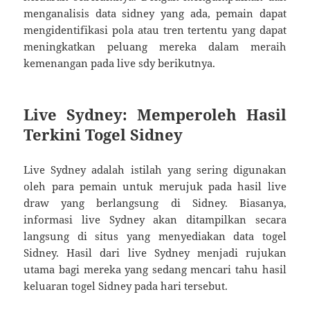
menganalisis data sidney yang ada, pemain dapat
mengidentifikasi pola atau tren tertentu yang dapat
meningkatkan peluang mereka dalam meraih
kemenangan pada live sdy berikutnya.
Live Sydney: Memperoleh Hasil
Terkini Togel Sidney
Live Sydney adalah istilah yang sering digunakan
oleh para pemain untuk merujuk pada hasil live
draw yang berlangsung di Sidney. Biasanya,
informasi live Sydney akan ditampilkan secara
langsung di situs yang menyediakan data togel
Sidney. Hasil dari live Sydney menjadi rujukan
utama bagi mereka yang sedang mencari tahu hasil
keluaran togel Sidney pada hari tersebut.