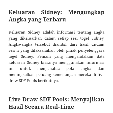
Keluaran Sidney: Mengungkap
Angka yang Terbaru
Keluaran Sidney adalah informasi tentang angka
yang dikeluarkan dalam setiap sesi togel Sidney.
Angka-angka tersebut diambil dari hasil undian
resmi yang dilaksanakan oleh pihak penyelenggara
togel Sidney. Pemain yang mengandalkan data
keluaran Sidney biasanya menggunakan informasi
ini untuk menganalisa pola angka dan
meningkatkan peluang kemenangan mereka di live
draw SDY Pools berikutnya.
Live Draw SDY Pools: Menyajikan
Hasil Secara Real-Time