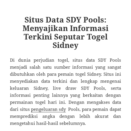
Situs Data SDY Pools:
Menyajikan Informasi
Terkini Seputar Togel
Sidney
Di dunia perjudian togel, situs data SDY Pools
menjadi salah satu sumber informasi yang sangat
dibutuhkan oleh para pemain togel Sidney. Situs ini
menyediakan data terkini dan lengkap mengenai
keluaran Sidney, live draw SDY Pools, serta
informasi penting lainnya yang berkaitan dengan
permainan togel hari ini. Dengan mengakses data
dari situs
pengeluaran sdy
Pools, para pemain dapat
memprediksi angka dengan lebih akurat dan
mengetahui hasil-hasil sebelumnya.