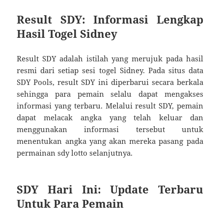
Result SDY: Informasi Lengkap
Hasil Togel Sidney
Result SDY adalah istilah yang merujuk pada hasil
resmi dari setiap sesi togel Sidney. Pada situs data
SDY Pools, result SDY ini diperbarui secara berkala
sehingga para pemain selalu dapat mengakses
informasi yang terbaru. Melalui result SDY, pemain
dapat melacak angka yang telah keluar dan
menggunakan informasi tersebut untuk
menentukan angka yang akan mereka pasang pada
permainan sdy lotto selanjutnya.
SDY Hari Ini: Update Terbaru
Untuk Para Pemain