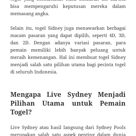
bisa mempengaruhi keputusan mereka dalam
memasang angka.
Selain itu, togel Sidney juga menawarkan berbagai
macam pasaran yang dapat dipilih, seperti 4D, 3D,
dan 2D. Dengan adanya variasi pasaran, para
pemain memiliki lebih banyak peluang untuk
meraih kemenangan. Hal ini membuat togel Sidney
menjadi salah satu pilihan utama bagi pecinta togel
di seluruh Indonesia.
Mengapa Live Sydney Menjadi
Pilihan Utama untuk Pemain
Togel?
Live Sydney atau hasil langsung dari Sydney Pools
merupakan salah satu aspek penting dalam dunia