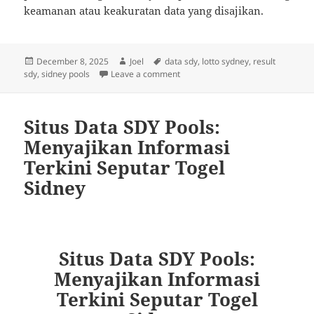
keamanan atau keakuratan data yang disajikan.
Posted
Author
Tags
December 8, 2025
Joel
data sdy
,
lotto sydney
,
result
on
on Situs Sydney Pools: Tempat Te
sdy
,
sidney pools
Leave a comment
Situs Data SDY Pools:
Menyajikan Informasi
Terkini Seputar Togel
Sidney
Situs Data SDY Pools:
Menyajikan Informasi
Terkini Seputar Togel