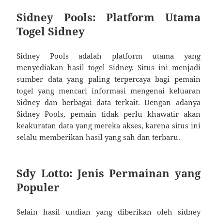
Sidney Pools: Platform Utama
Togel Sidney
Sidney Pools adalah platform utama yang
menyediakan hasil togel Sidney. Situs ini menjadi
sumber data yang paling terpercaya bagi pemain
togel yang mencari informasi mengenai keluaran
Sidney dan berbagai data terkait. Dengan adanya
Sidney Pools, pemain tidak perlu khawatir akan
keakuratan data yang mereka akses, karena situs ini
selalu memberikan hasil yang sah dan terbaru.
Sdy Lotto: Jenis Permainan yang
Populer
Selain hasil undian yang diberikan oleh sidney