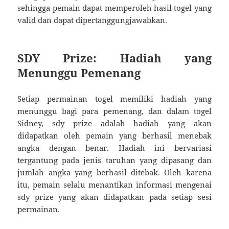
sehingga pemain dapat memperoleh hasil togel yang
valid dan dapat dipertanggungjawabkan.
SDY Prize: Hadiah yang
Menunggu Pemenang
Setiap permainan togel memiliki hadiah yang
menunggu bagi para pemenang, dan dalam togel
Sidney, sdy prize adalah hadiah yang akan
didapatkan oleh pemain yang berhasil menebak
angka dengan benar. Hadiah ini bervariasi
tergantung pada jenis taruhan yang dipasang dan
jumlah angka yang berhasil ditebak. Oleh karena
itu, pemain selalu menantikan informasi mengenai
sdy prize yang akan didapatkan pada setiap sesi
permainan.