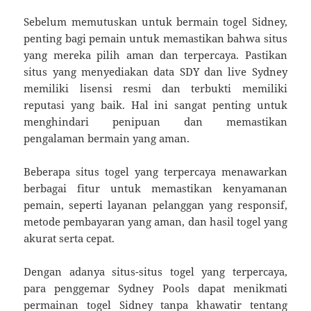
Sebelum memutuskan untuk bermain togel Sidney,
penting bagi pemain untuk memastikan bahwa situs
yang mereka pilih aman dan terpercaya. Pastikan
situs yang menyediakan data SDY dan live Sydney
memiliki lisensi resmi dan terbukti memiliki
reputasi yang baik. Hal ini sangat penting untuk
menghindari penipuan dan memastikan
pengalaman bermain yang aman.
Beberapa situs togel yang terpercaya menawarkan
berbagai fitur untuk memastikan kenyamanan
pemain, seperti layanan pelanggan yang responsif,
metode pembayaran yang aman, dan hasil togel yang
akurat serta cepat.
Dengan adanya situs-situs togel yang terpercaya,
para penggemar Sydney Pools dapat menikmati
permainan togel Sidney tanpa khawatir tentang