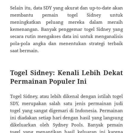
Selain itu, data SDY yang akurat dan up-to-date akan
membantu pemain togel Sidney untuk
meningkatkan peluang mereka dalam meraih
kemenangan. Banyak penggemar togel Sidney yang
secara rutin mengakses data ini untuk menganalisis
pola-pola angka dan menentukan strategi terbaik
saat bermain.
Togel Sidney: Kenali Lebih Dekat
Permainan Populer Ini
Togel Sidney, atau lebih dikenal dengan istilah togel
SDY, merupakan salah satu jenis permainan judi
togel yang sangat digemari di Indonesia. Permainan
ini diadakan setiap hari dengan hasil yang langsung
dikeluarkan oleh Sydney Pools. Banyak pemain
togel yang menantikan hasil keluaran ini karena