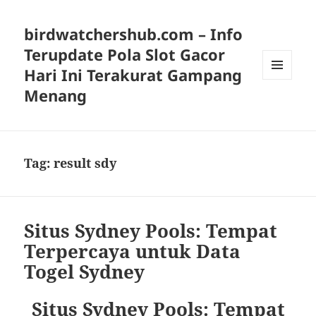
birdwatchershub.com – Info
Terupdate Pola Slot Gacor
Hari Ini Terakurat Gampang
MENU
Menang
AND
WIDGETS
Tag:
result sdy
Situs Sydney Pools: Tempat
Terpercaya untuk Data
Togel Sydney
Situs Sydney Pools: Tempat