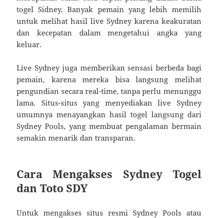
togel Sidney. Banyak pemain yang lebih memilih
untuk melihat hasil live Sydney karena keakuratan
dan kecepatan dalam mengetahui angka yang
keluar.
Live Sydney juga memberikan sensasi berbeda bagi
pemain, karena mereka bisa langsung melihat
pengundian secara real-time, tanpa perlu menunggu
lama. Situs-situs yang menyediakan live Sydney
umumnya menayangkan hasil togel langsung dari
Sydney Pools, yang membuat pengalaman bermain
semakin menarik dan transparan.
Cara Mengakses Sydney Togel
dan Toto SDY
Untuk mengakses situs resmi Sydney Pools atau