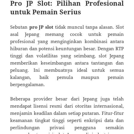
Pro JP Slot: Pilihan Profesional
untuk Pemain Serius
Sebutan
pro JP slot
tidak muncul tanpa alasan. Slot
asal Jepang memang cocok untuk pemain
profesional yang menginginkan kombinasi antara
hiburan dan potensi keuntungan besar. Dengan RTP
tinggi dan volatilitas yang seimbang, slot Jepang
memberikan keseimbangan antara tantangan dan
peluang. Ini membuatnya ideal untuk semua
kalangan, baik pemula maupun pemain
berpengalaman.
Beberapa provider besar dari Jepang juga telah
mendapat lisensi resmi dari otoritas internasional,
menjamin keadilan dalam setiap putaran. Fitur-fitur
keamanan tingkat tinggi seperti enkripsi data dan
perlindungan privasi pengguna semakin