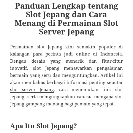
Panduan Lengkap tentang
Slot Jepang dan Cara
Menang di Permainan Slot
Server Jepang
Permainan slot Jepang kini semakin populer di
kalangan para pecinta judi online di Indonesia.
Dengan desain yang menarik dan fitur-fitur
inovatif, slot Jepang menawarkan pengalaman
bermain yang seru dan menguntungkan. Artikel ini
akan membahas berbagai informasi penting seputar
slot server Jepang
, cara menemukan link slot
Jepang, serta mengungkapkan rahasia mengapa slot
Jepang gampang menang bagi pemain yang tepat.
Apa Itu Slot Jepang?