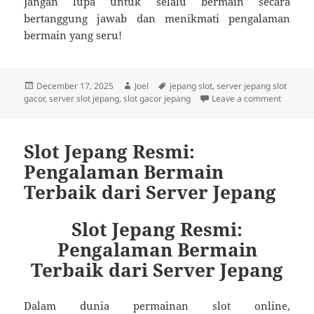
Jangan lupa untuk selalu bermain secara
bertanggung jawab dan menikmati pengalaman
bermain yang seru!
Posted
Author
Tags
December 17, 2025
Joel
jepang slot
,
server jepang slot
on
on Pand
gacor
,
server slot jepang
,
slot gacor jepang
Leave a comment
Slot Jepang Resmi:
Pengalaman Bermain
Terbaik dari Server Jepang
Slot Jepang Resmi:
Pengalaman Bermain
Terbaik dari Server Jepang
Dalam dunia permainan slot online,