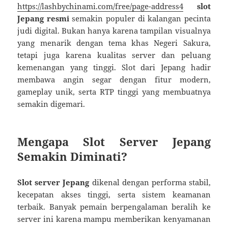
https://lashbychinami.com/free/page-address4
slot
Jepang resmi
semakin populer di kalangan pecinta
judi digital. Bukan hanya karena tampilan visualnya
yang menarik dengan tema khas Negeri Sakura,
tetapi juga karena kualitas server dan peluang
kemenangan yang tinggi. Slot dari Jepang hadir
membawa angin segar dengan fitur modern,
gameplay unik, serta RTP tinggi yang membuatnya
semakin digemari.
Mengapa Slot Server Jepang
Semakin Diminati?
Slot server Jepang
dikenal dengan performa stabil,
kecepatan akses tinggi, serta sistem keamanan
terbaik. Banyak pemain berpengalaman beralih ke
server ini karena mampu memberikan kenyamanan