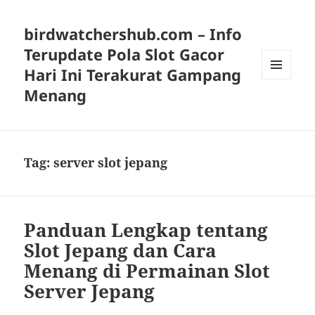
birdwatchershub.com – Info
Terupdate Pola Slot Gacor
Hari Ini Terakurat Gampang
MENU
Menang
AND
WIDGETS
Tag:
server slot jepang
Panduan Lengkap tentang
Slot Jepang dan Cara
Menang di Permainan Slot
Server Jepang