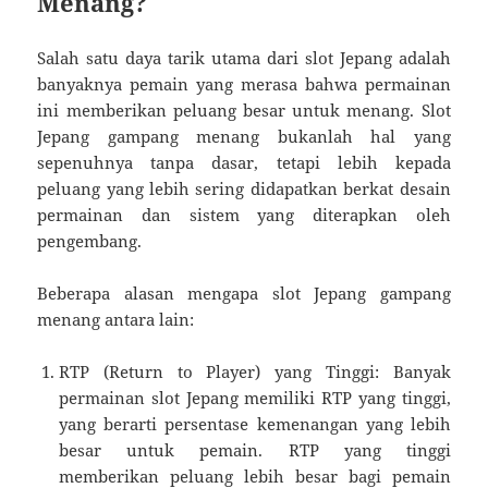
Menang?
Salah satu daya tarik utama dari slot Jepang adalah
banyaknya pemain yang merasa bahwa permainan
ini memberikan peluang besar untuk menang. Slot
Jepang gampang menang bukanlah hal yang
sepenuhnya tanpa dasar, tetapi lebih kepada
peluang yang lebih sering didapatkan berkat desain
permainan dan sistem yang diterapkan oleh
pengembang.
Beberapa alasan mengapa slot Jepang gampang
menang antara lain:
RTP (Return to Player) yang Tinggi: Banyak
permainan slot Jepang memiliki RTP yang tinggi,
yang berarti persentase kemenangan yang lebih
besar untuk pemain. RTP yang tinggi
memberikan peluang lebih besar bagi pemain