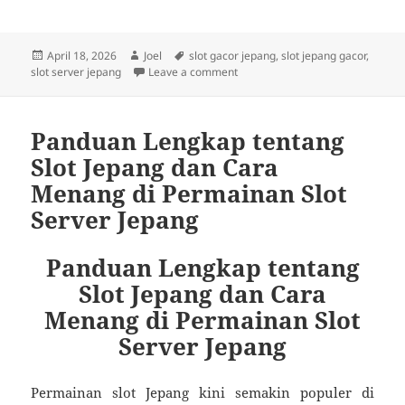
Posted
Author
Tags
April 18, 2026
Joel
slot gacor jepang
,
slot jepang gacor
,
on
on Arsitektur Jaringan dan Keun
slot server jepang
Leave a comment
Panduan Lengkap tentang
Slot Jepang dan Cara
Menang di Permainan Slot
Server Jepang
Panduan Lengkap tentang
Slot Jepang dan Cara
Menang di Permainan Slot
Server Jepang
Permainan slot Jepang kini semakin populer di