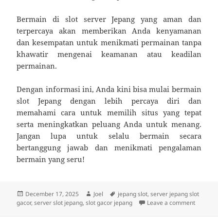
Bermain di slot server Jepang yang aman dan
terpercaya akan memberikan Anda kenyamanan
dan kesempatan untuk menikmati permainan tanpa
khawatir mengenai keamanan atau keadilan
permainan.
Dengan informasi ini, Anda kini bisa mulai bermain
slot Jepang dengan lebih percaya diri dan
memahami cara untuk memilih situs yang tepat
serta meningkatkan peluang Anda untuk menang.
Jangan lupa untuk selalu bermain secara
bertanggung jawab dan menikmati pengalaman
bermain yang seru!
Posted
Author
Tags
December 17, 2025
Joel
jepang slot
,
server jepang slot
on
on Pand
gacor
,
server slot jepang
,
slot gacor jepang
Leave a comment