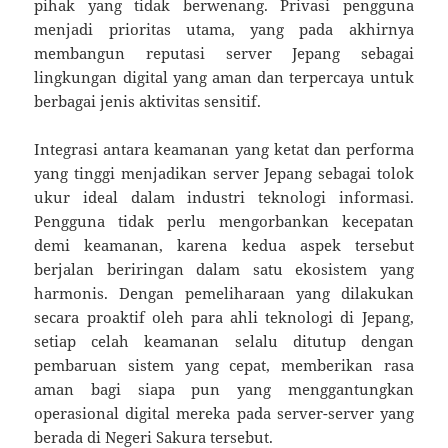
pihak yang tidak berwenang. Privasi pengguna
menjadi prioritas utama, yang pada akhirnya
membangun reputasi server Jepang sebagai
lingkungan digital yang aman dan terpercaya untuk
berbagai jenis aktivitas sensitif.
Integrasi antara keamanan yang ketat dan performa
yang tinggi menjadikan server Jepang sebagai tolok
ukur ideal dalam industri teknologi informasi.
Pengguna tidak perlu mengorbankan kecepatan
demi keamanan, karena kedua aspek tersebut
berjalan beriringan dalam satu ekosistem yang
harmonis. Dengan pemeliharaan yang dilakukan
secara proaktif oleh para ahli teknologi di Jepang,
setiap celah keamanan selalu ditutup dengan
pembaruan sistem yang cepat, memberikan rasa
aman bagi siapa pun yang menggantungkan
operasional digital mereka pada server-server yang
berada di Negeri Sakura tersebut.