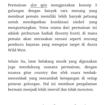
Permainan
slot qris
menggunakan konsep 5
gulungan dengan banyak cara menang yang
membuat pemain memiliki lebih banyak peluang
untuk mendapatkan kombinasi simbol yang
menguntungkan. Tema utama dari permainan ini
adalah perburuan hadiah (bounty hunt), di mana
pemain akan merasakan sensasi seperti seorang
pemburu bayaran yang mengejar target di dunia
Wild West.
Selain itu, latar belakang musik yang digunakan
juga mendukung suasana permainan, dengan
nuansa gitar country dan efek suara tembak-
menembak yang menambah ketegangan di setiap
putaran gulungan. Hal ini membuat pengalaman
bermain menjadi lebih imersif dan tidak monoton.