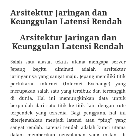
Arsitektur Jaringan dan
Keunggulan Latensi Rendah
Arsitektur Jaringan dan
Keunggulan Latensi Rendah
Salah satu alasan teknis utama mengapa server
Jepang begitu diminati adalah arsitektur
jaringannya yang sangat maju. Jepang memiliki titik
pertukaran internet (Internet Exchange) yang
merupakan salah satu yang tersibuk dan tercanggih
di dunia. Hal ini memungkinkan data untuk
berpindah dari satu titik ke titik lain dengan rute
terpendek yang tersedia. Bagi pengguna, hal ini
diterjemahkan menjadi latensi atau “ping” yang
sangat rendah. Latensi rendah adalah kunci utama
dalam memberikan pengalaman yang instan, di