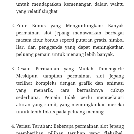
untuk mendapatkan kemenangan dalam waktu
yang relatif singkat.
Fitur Bonus yang Menguntungkan: Banyak
permainan slot Jepang menawarkan berbagai
macam fitur bonus seperti putaran gratis, simbol
liar, dan pengganda yang dapat meningkatkan
peluang pemain untuk menang lebih banyak.
Desain Permainan yang Mudah Dimengerti:
Meskipun tampilan permainan slot Jepang
terlihat kompleks dengan grafik dan animasi
yang menarik, cara bermainnya cukup
sederhana. Pemain tidak perlu mempelajari
aturan yang rumit, yang memungkinkan mereka
untuk lebih fokus pada peluang menang.
Variasi Taruhan: Beberapa permainan slot Jepang
memberikan pilihan taruhan yang fleksibel,