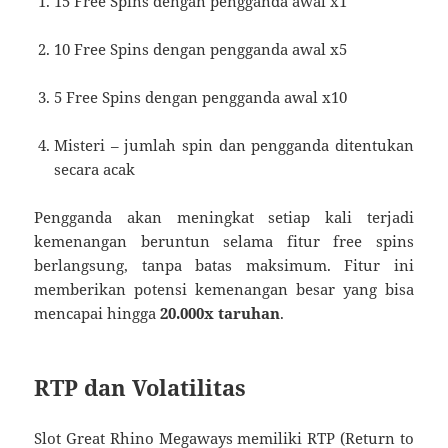
15 Free Spins dengan pengganda awal x1
10 Free Spins dengan pengganda awal x5
5 Free Spins dengan pengganda awal x10
Misteri – jumlah spin dan pengganda ditentukan
secara acak
Pengganda akan meningkat setiap kali terjadi
kemenangan beruntun selama fitur free spins
berlangsung, tanpa batas maksimum. Fitur ini
memberikan potensi kemenangan besar yang bisa
mencapai hingga
20.000x taruhan
.
RTP dan Volatilitas
Slot Great Rhino Megaways memiliki RTP (Return to