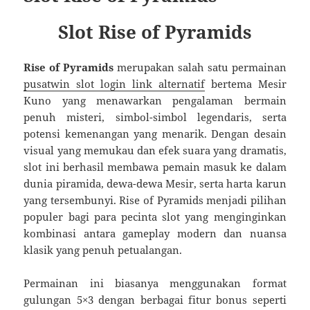
Slot Rise of Pyramids
Rise of Pyramids
merupakan salah satu permainan
pusatwin slot login link alternatif
bertema Mesir
Kuno yang menawarkan pengalaman bermain
penuh misteri, simbol-simbol legendaris, serta
potensi kemenangan yang menarik. Dengan desain
visual yang memukau dan efek suara yang dramatis,
slot ini berhasil membawa pemain masuk ke dalam
dunia piramida, dewa-dewa Mesir, serta harta karun
yang tersembunyi. Rise of Pyramids menjadi pilihan
populer bagi para pecinta slot yang menginginkan
kombinasi antara gameplay modern dan nuansa
klasik yang penuh petualangan.
Permainan ini biasanya menggunakan format
gulungan 5×3 dengan berbagai fitur bonus seperti