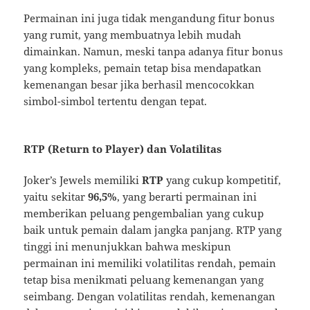
Permainan ini juga tidak mengandung fitur bonus
yang rumit, yang membuatnya lebih mudah
dimainkan. Namun, meski tanpa adanya fitur bonus
yang kompleks, pemain tetap bisa mendapatkan
kemenangan besar jika berhasil mencocokkan
simbol-simbol tertentu dengan tepat.
RTP (Return to Player) dan Volatilitas
Joker’s Jewels memiliki
RTP
yang cukup kompetitif,
yaitu sekitar
96,5%
, yang berarti permainan ini
memberikan peluang pengembalian yang cukup
baik untuk pemain dalam jangka panjang. RTP yang
tinggi ini menunjukkan bahwa meskipun
permainan ini memiliki volatilitas rendah, pemain
tetap bisa menikmati peluang kemenangan yang
seimbang. Dengan volatilitas rendah, kemenangan