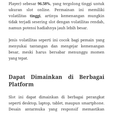
Player) sebesar
96.58%
, yang tergolong tinggi untuk
ukuran slot online. Permainan ini memiliki
volatilitas
tinggi
, artinya kemenangan mungkin
tidak terjadi sesering slot dengan volatilitas rendah,
namun potensi hadiahnya jauh lebih besar.
Jenis volatilitas seperti ini cocok bagi pemain yang
menyukai tantangan dan mengejar kemenangan
besar, meski harus bersabar menunggu momen
yang tepat.
Dapat Dimainkan di Berbagai
Platform
Slot ini dapat dimainkan di berbagai perangkat
seperti desktop, laptop, tablet, maupun smartphone.
Desain antarmuka yang responsif memastikan