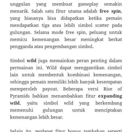
unggulan yang membuat gameplay semakin
menarik. Salah satu fitur utama adalah
free spin
,
yang biasanya bisa didapatkan ketika pemain
mendapatkan tiga atau lebih simbol scatter pada
gulungan. Selama mode free spin, peluang untuk
memicu kemenangan besar meningkat berkat
pengganda atau pengembangan simbol.
Simbol
wild
juga memainkan peran penting dalam
permainan ini. Wild dapat menggantikan simbol
lain untuk membentuk kombinasi kemenangan,
sehingga pemain memiliki lebih banyak kesempatan
memperoleh payout. Beberapa versi Rise of
Pyramids bahkan menambahkan fitur
expanding
wild
, yaitu simbol wild yang berkembang
memenuhi gulungan untuk menciptakan
kemenangan lebih besar.
Selain itu, terdapat fitur bonus tambahan seperti