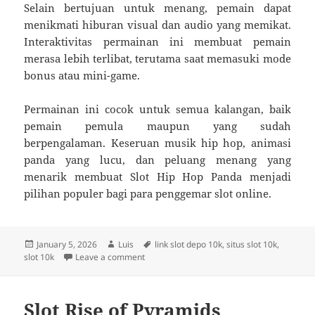
Selain bertujuan untuk menang, pemain dapat
menikmati hiburan visual dan audio yang memikat.
Interaktivitas permainan ini membuat pemain
merasa lebih terlibat, terutama saat memasuki mode
bonus atau mini-game.
Permainan ini cocok untuk semua kalangan, baik
pemain pemula maupun yang sudah
berpengalaman. Keseruan musik hip hop, animasi
panda yang lucu, dan peluang menang yang
menarik membuat Slot Hip Hop Panda menjadi
pilihan populer bagi para penggemar slot online.
Posted
Author
Tags
January 5, 2026
Luis
link slot depo 10k
,
situs slot 10k
,
on
on Slot Hip Hop Panda: Sensasi Permainan 
slot 10k
Leave a comment
Slot Rise of Pyramids