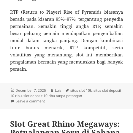
RTP (Return to Player) Rise of Pyramids biasanya
berada pada kisaran 95%–97%, tergantung penyedia
permainan. Semakin tinggi angka RTP, semakin
besar peluang pemain mendapatkan pengembalian
modal dalam jangka panjang. Dengan kombinasi
fitur bonus menarik, RTP kompetitif, serta
volatilitas yang menantang, slot ini memberikan
pengalaman bermain yang memuaskan bagi banyak
pemain.
Posted
Author
Tags
December 7, 2025
Luis
situs slot 10k
,
situs slot deposit
on
10 ribu
,
slot deposit 10 ribu tanpa potongan
on Slot Rise of Pyramids
Leave a comment
Slot Great Rhino Megaways:
Petualangan Seru di Sabana