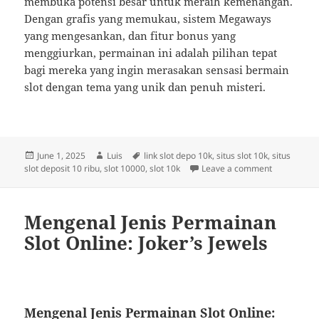
membuka potensi besar untuk meraih kemenangan.
Dengan grafis yang memukau, sistem Megaways
yang mengesankan, dan fitur bonus yang
menggiurkan, permainan ini adalah pilihan tepat
bagi mereka yang ingin merasakan sensasi bermain
slot dengan tema yang unik dan penuh misteri.
Posted
Author
Tags
June 1, 2025
Luis
link slot depo 10k
,
situs slot 10k
,
situs
on
on Misteri 
slot deposit 10 ribu
,
slot 10000
,
slot 10k
Leave a comment
Mengenal Jenis Permainan
Slot Online: Joker’s Jewels
Mengenal Jenis Permainan Slot Online: