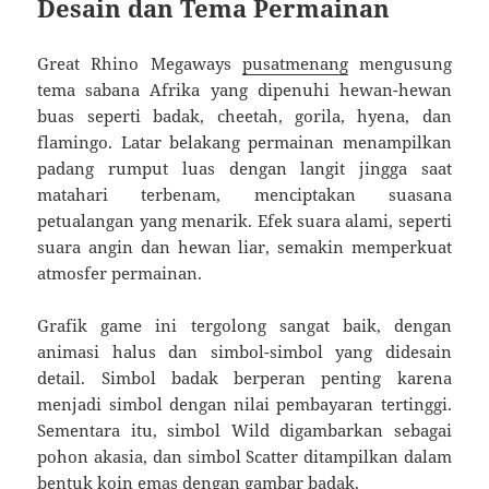
Desain dan Tema Permainan
Great Rhino Megaways
pusatmenang
mengusung
tema sabana Afrika yang dipenuhi hewan-hewan
buas seperti badak, cheetah, gorila, hyena, dan
flamingo. Latar belakang permainan menampilkan
padang rumput luas dengan langit jingga saat
matahari terbenam, menciptakan suasana
petualangan yang menarik. Efek suara alami, seperti
suara angin dan hewan liar, semakin memperkuat
atmosfer permainan.
Grafik game ini tergolong sangat baik, dengan
animasi halus dan simbol-simbol yang didesain
detail. Simbol badak berperan penting karena
menjadi simbol dengan nilai pembayaran tertinggi.
Sementara itu, simbol Wild digambarkan sebagai
pohon akasia, dan simbol Scatter ditampilkan dalam
bentuk koin emas dengan gambar badak.