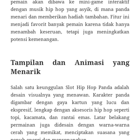
pemain akan dibawa ke mini-game interaktif
dengan musik hip hop yang asyik, di mana panda
menari dan memberikan hadiah tambahan. Fitur ini
menjadi favorit banyak pemain karena tidak hanya
menambah keseruan, tetapi juga meningkatkan
potensi kemenangan.
Tampilan dan Animasi yang
Menarik
Salah satu keunggulan Slot Hip Hop Panda adalah
desain visualnya yang menawan. Karakter panda
digambar dengan gaya kartun yang lucu dan
ekspresif, lengkap dengan aksesoris hip hop seperti
topi, kacamata, dan rantai emas. Latar belakang
permainan juga didesain dengan warna-warna
cerah yang memikat, menciptakan suasana yang
penuh energi dan menyenangkan.