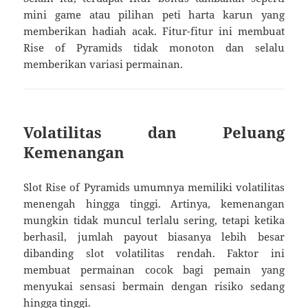
mini game atau pilihan peti harta karun yang
memberikan hadiah acak. Fitur-fitur ini membuat
Rise of Pyramids tidak monoton dan selalu
memberikan variasi permainan.
Volatilitas dan Peluang
Kemenangan
Slot Rise of Pyramids umumnya memiliki volatilitas
menengah hingga tinggi. Artinya, kemenangan
mungkin tidak muncul terlalu sering, tetapi ketika
berhasil, jumlah payout biasanya lebih besar
dibanding slot volatilitas rendah. Faktor ini
membuat permainan cocok bagi pemain yang
menyukai sensasi bermain dengan risiko sedang
hingga tinggi.