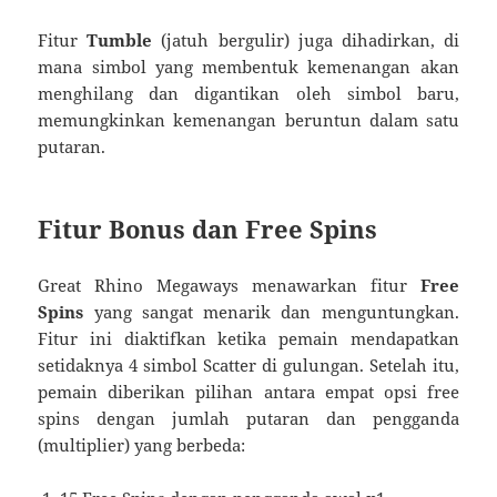
Fitur
Tumble
(jatuh bergulir) juga dihadirkan, di
mana simbol yang membentuk kemenangan akan
menghilang dan digantikan oleh simbol baru,
memungkinkan kemenangan beruntun dalam satu
putaran.
Fitur Bonus dan Free Spins
Great Rhino Megaways menawarkan fitur
Free
Spins
yang sangat menarik dan menguntungkan.
Fitur ini diaktifkan ketika pemain mendapatkan
setidaknya 4 simbol Scatter di gulungan. Setelah itu,
pemain diberikan pilihan antara empat opsi free
spins dengan jumlah putaran dan pengganda
(multiplier) yang berbeda: