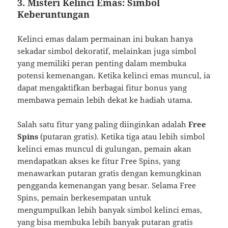
3.
Misteri Kelinci Emas: Simbol
Keberuntungan
Kelinci emas dalam permainan ini bukan hanya
sekadar simbol dekoratif, melainkan juga simbol
yang memiliki peran penting dalam membuka
potensi kemenangan. Ketika kelinci emas muncul, ia
dapat mengaktifkan berbagai fitur bonus yang
membawa pemain lebih dekat ke hadiah utama.
Salah satu fitur yang paling diinginkan adalah
Free
Spins
(putaran gratis). Ketika tiga atau lebih simbol
kelinci emas muncul di gulungan, pemain akan
mendapatkan akses ke fitur Free Spins, yang
menawarkan putaran gratis dengan kemungkinan
pengganda kemenangan yang besar. Selama Free
Spins, pemain berkesempatan untuk
mengumpulkan lebih banyak simbol kelinci emas,
yang bisa membuka lebih banyak putaran gratis