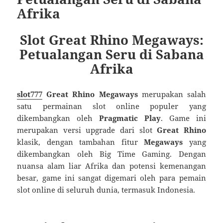
Afrika
Slot Great Rhino Megaways:
Petualangan Seru di Sabana
Afrika
slot777
Great Rhino Megaways
merupakan salah
satu permainan slot online populer yang
dikembangkan oleh
Pragmatic Play
. Game ini
merupakan versi upgrade dari slot
Great Rhino
klasik, dengan tambahan fitur
Megaways
yang
dikembangkan oleh Big Time Gaming. Dengan
nuansa alam liar Afrika dan potensi kemenangan
besar, game ini sangat digemari oleh para pemain
slot online di seluruh dunia, termasuk Indonesia.