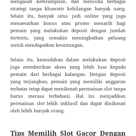
mengasah keterampilan, dan mencoba berbagai
strategi tanpa khawatir kehilangan banyak uang.
Selain itu, banyak situs judi online yang juga
menawarkan bonus atau promo menarik bagi
pemain yang melakukan deposit dengan jumlah
tertentu, yang semakin meningkatkan peluang
untuk mendapatkan keuntungan.
Selain itu, kemudahan dalam melakukan deposit
juga memberikan akses yang lebih luas kepada
pemain dari berbagai kalangan. Dengan deposit
yang terjangkau, pemain yang memiliki anggaran
terbatas tetap dapat menikmati permainan slot tanpa
harus merasa terbebani. Hal ini menjadikan
permainan slot lebih inklusif dan dapat dinikmati
oleh lebih banyak orang.
Tips Memilih Slot Gacor Dengan