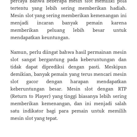
percaya bahwa beberapa mesin slot memiliki pola
tertentu yang lebih sering memberikan hadiah.
Mesin slot yang sering memberikan kemenangan ini
menjadi incaran banyak pemain karena
memberikan peluang lebih besar untuk
mendapatkan keuntungan.
Namun, perlu diingat bahwa hasil permainan mesin
slot sangat bergantung pada keberuntungan dan
tidak dapat diprediksi dengan pasti. Meskipun
demikian, banyak pemain yang terus mencari mesin
slot gacor dengan harapan mendapatkan
keberuntungan besar. Mesin slot dengan RTP
(Return to Player) yang tinggi biasanya lebih sering
memberikan kemenangan, dan ini menjadi salah
satu indikator bagi para pemain untuk memilih
mesin slot yang tepat.