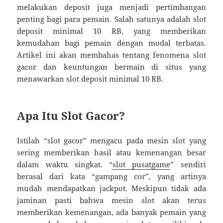
melakukan deposit juga menjadi pertimbangan
penting bagi para pemain. Salah satunya adalah slot
deposit minimal 10 RB, yang memberikan
kemudahan bagi pemain dengan modal terbatas.
Artikel ini akan membahas tentang fenomena slot
gacor dan keuntungan bermain di situs yang
menawarkan slot deposit minimal 10 RB.
Apa Itu Slot Gacor?
Istilah “slot gacor” mengacu pada mesin slot yang
sering memberikan hasil atau kemenangan besar
dalam waktu singkat. “
slot pusatgame
” sendiri
berasal dari kata “gampang cor”, yang artinya
mudah mendapatkan jackpot. Meskipun tidak ada
jaminan pasti bahwa mesin slot akan terus
memberikan kemenangan, ada banyak pemain yang