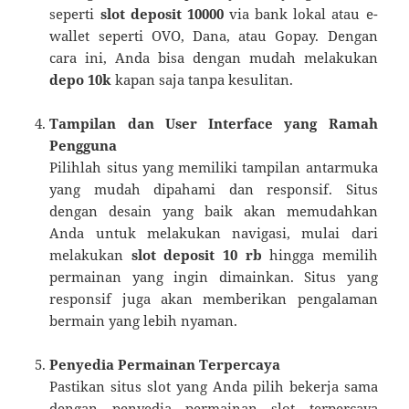
seperti
slot deposit 10000
via bank lokal atau e-
wallet seperti OVO, Dana, atau Gopay. Dengan
cara ini, Anda bisa dengan mudah melakukan
depo 10k
kapan saja tanpa kesulitan.
Tampilan dan User Interface yang Ramah
Pengguna
Pilihlah situs yang memiliki tampilan antarmuka
yang mudah dipahami dan responsif. Situs
dengan desain yang baik akan memudahkan
Anda untuk melakukan navigasi, mulai dari
melakukan
slot deposit 10 rb
hingga memilih
permainan yang ingin dimainkan. Situs yang
responsif juga akan memberikan pengalaman
bermain yang lebih nyaman.
Penyedia Permainan Terpercaya
Pastikan situs slot yang Anda pilih bekerja sama
dengan penyedia permainan slot terpercaya