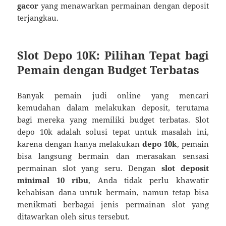
gacor
yang menawarkan permainan dengan deposit
terjangkau.
Slot Depo 10K: Pilihan Tepat bagi
Pemain dengan Budget Terbatas
Banyak pemain judi online yang mencari
kemudahan dalam melakukan deposit, terutama
bagi mereka yang memiliki budget terbatas. Slot
depo 10k adalah solusi tepat untuk masalah ini,
karena dengan hanya melakukan
depo 10k
, pemain
bisa langsung bermain dan merasakan sensasi
permainan slot yang seru. Dengan
slot deposit
minimal 10 ribu
, Anda tidak perlu khawatir
kehabisan dana untuk bermain, namun tetap bisa
menikmati berbagai jenis permainan slot yang
ditawarkan oleh situs tersebut.