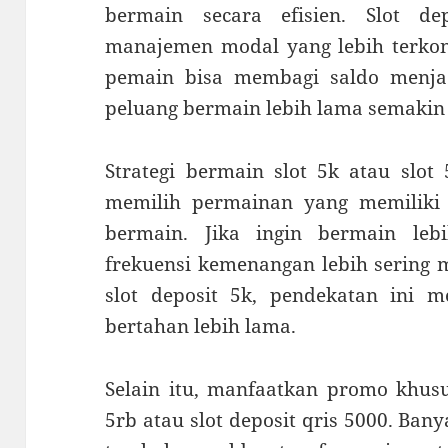
bermain secara efisien. Slot d
manajemen modal yang lebih terkont
pemain bisa membagi saldo menja
peluang bermain lebih lama semakin 
Strategi bermain slot 5k atau slot
memilih permainan yang memiliki ti
bermain. Jika ingin bermain leb
frekuensi kemenangan lebih sering m
slot deposit 5k, pendekatan ini 
bertahan lebih lama.
Selain itu, manfaatkan promo khusu
5rb atau slot deposit qris 5000. Ba