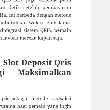
gan detik setelah pembayaran
 Hal ini berbeda dengan metode
embutuhkan waktu lebih lama.
rintegrasi sistem QRIS, pemain
 favorit mereka kapan saja.
Slot Deposit Qris
gi Maksimalkan
qris sebagai metode transaksi
utama bagi pemain yang ingin