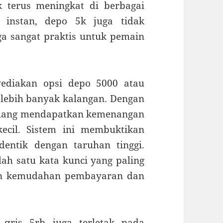
k terus meningkat di berbagai
a instan, depo 5k juga tidak
ga sangat praktis untuk pemain
ediakan opsi depo 5000 atau
 lebih banyak kalangan. Dengan
eluang mendapatkan kemenangan
ecil. Sistem ini membuktikan
dentik dengan taruhan tinggi.
lah satu kata kunci yang paling
kan kemudahan pembayaran dan
 qris 5rb juga terletak pada