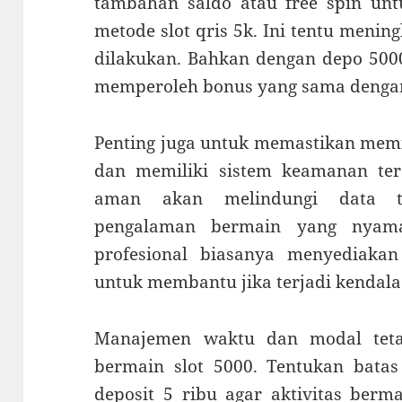
tambahan saldo atau free spin u
metode slot qris 5k. Ini tentu menin
dilakukan. Bahkan dengan depo 500
memperoleh bonus yang sama dengan
Penting juga untuk memastikan memil
dan memiliki sistem keamanan tere
aman akan melindungi data tr
pengalaman bermain yang nyama
profesional biasanya menyediakan
untuk membantu jika terjadi kendala 
Manajemen waktu dan modal teta
bermain slot 5000. Tentukan batas
deposit 5 ribu agar aktivitas berm