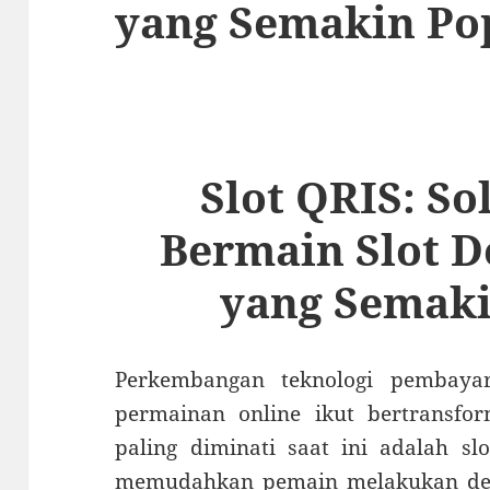
yang Semakin Po
Slot QRIS: So
Bermain Slot D
yang Semaki
Perkembangan teknologi pembayar
permainan online ikut bertransfor
paling diminati saat ini adalah sl
memudahkan pemain melakukan dep