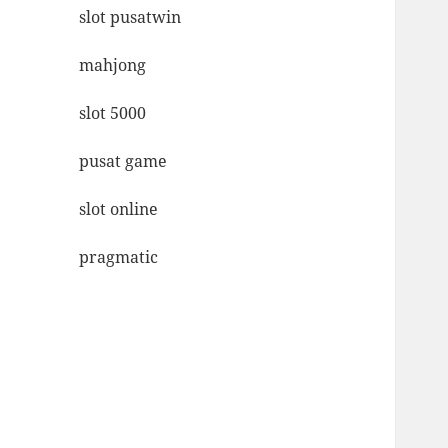
slot pusatwin
mahjong
slot 5000
pusat game
slot online
pragmatic