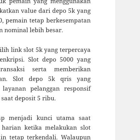
ntuk pemain yang menggunakan
gkatkan value dari depo 5k yang
0, pemain tetap berkesempatan
 nominal lebih besar.
ih link slot 5k yang terpercaya
nkripsi. Slot depo 5000 yang
ansaksi serta memberikan
n. Slot depo 5k qris yang
 layanan pelanggan responsif
saat deposit 5 ribu.
p menjadi kunci utama saat
 harian ketika melakukan slot
ain tetap terkendali. Walaupun