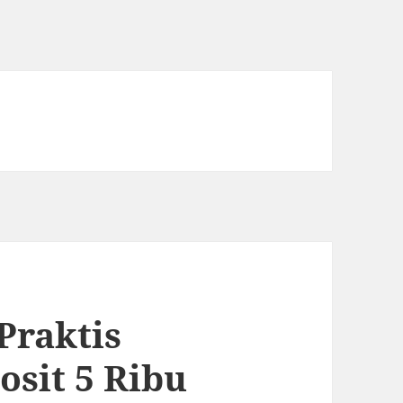
 Praktis
osit 5 Ribu