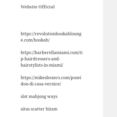
Website Official
https://revolutionhookahloung
e.com/hookah/
https://barberellamiami.com/ti
p-hairdressers-and-
hairstylists-in-miami/
https://mikesboxers.com/posei
don-di-casa-vernice/
slot mahjong ways
situs scatter hitam