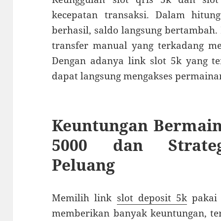
kecepatan transaksi. Dalam hitun
berhasil, saldo langsung bertambah.
transfer manual yang terkadang m
Dengan adanya link slot 5k yang te
dapat langsung mengakses permainan
Keuntungan Bermain 
5000 dan Strate
Peluang
Memilih link
slot deposit 5k
pakai 
memberikan banyak keuntungan, ter