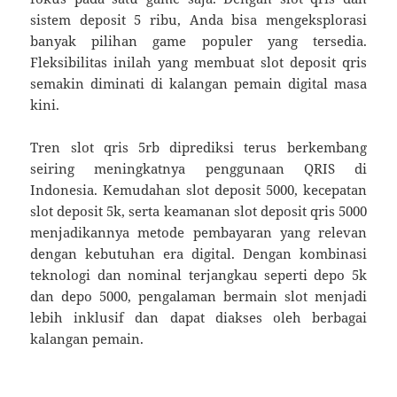
sistem deposit 5 ribu, Anda bisa mengeksplorasi
banyak pilihan game populer yang tersedia.
Fleksibilitas inilah yang membuat slot deposit qris
semakin diminati di kalangan pemain digital masa
kini.
Tren slot qris 5rb diprediksi terus berkembang
seiring meningkatnya penggunaan QRIS di
Indonesia. Kemudahan slot deposit 5000, kecepatan
slot deposit 5k, serta keamanan slot deposit qris 5000
menjadikannya metode pembayaran yang relevan
dengan kebutuhan era digital. Dengan kombinasi
teknologi dan nominal terjangkau seperti depo 5k
dan depo 5000, pengalaman bermain slot menjadi
lebih inklusif dan dapat diakses oleh berbagai
kalangan pemain.