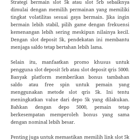
Strategi bermain slot 5k atau slot 5rb sebaiknya
dimulai dengan memilih permainan yang memiliki
tingkat volatilitas sesuai gaya bermain. Jika ingin
bermain lebih stabil, pilih game dengan frekuensi
kemenangan lebih sering meskipun nilainya kecil.
Dengan slot deposit 5k, pendekatan ini membantu
menjaga saldo tetap bertahan lebih lama.
Selain itu, manfaatkan promo khusus untuk
pengguna slot deposit 5rb atau slot deposit qris 5000.
Banyak platform memberikan bonus tambahan
saldo atau free spin untuk pemain yang
menggunakan metode slot qris 5k. Ini tentu
meningkatkan value dari depo 5k yang dilakukan.
Bahkan dengan depo 5000, pemain tetap
berkesempatan memperoleh bonus yang sama
dengan nominal lebih besar.
Penting juga untuk memastikan memilih link slot 5k