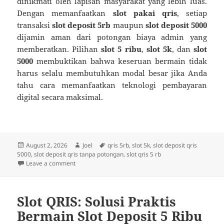
dinikmati oleh lapisan masyarakat yang lebih luas.
Dengan memanfaatkan
slot pakai qris
, setiap
transaksi
slot deposit 5rb
maupun
slot deposit 5000
dijamin aman dari potongan biaya admin yang
memberatkan. Pilihan
slot 5 ribu
,
slot 5k
, dan
slot
5000
membuktikan bahwa keseruan bermain tidak
harus selalu membutuhkan modal besar jika Anda
tahu cara memanfaatkan teknologi pembayaran
digital secara maksimal.
Posted
Author
Tags
August 2, 2026
Joel
qris 5rb
,
slot 5k
,
slot deposit qris
on
5000
,
slot deposit qris tanpa potongan
,
slot qris 5 rb
on Panduan Lengkap Bermain Slot Deposit QRIS 5K
Leave a comment
Slot QRIS: Solusi Praktis
Bermain Slot Deposit 5 Ribu