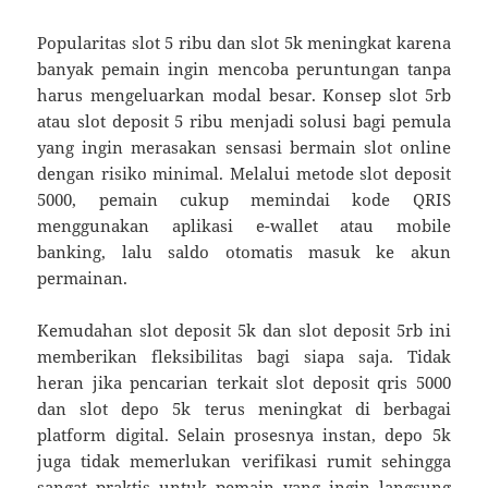
Popularitas slot 5 ribu dan slot 5k meningkat karena
banyak pemain ingin mencoba peruntungan tanpa
harus mengeluarkan modal besar. Konsep slot 5rb
atau slot deposit 5 ribu menjadi solusi bagi pemula
yang ingin merasakan sensasi bermain slot online
dengan risiko minimal. Melalui metode slot deposit
5000, pemain cukup memindai kode QRIS
menggunakan aplikasi e-wallet atau mobile
banking, lalu saldo otomatis masuk ke akun
permainan.
Kemudahan slot deposit 5k dan slot deposit 5rb ini
memberikan fleksibilitas bagi siapa saja. Tidak
heran jika pencarian terkait slot deposit qris 5000
dan slot depo 5k terus meningkat di berbagai
platform digital. Selain prosesnya instan, depo 5k
juga tidak memerlukan verifikasi rumit sehingga
sangat praktis untuk pemain yang ingin langsung