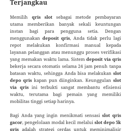
Terjangkau
Memilih
qris slot
sebagai metode pembayaran
utama memberikan banyak sekali keuntungan
instan bagi para pengguna setia. Dengan
menggunakan
deposit qris
, Anda tidak perlu lagi
repot melakukan konfirmasi manual kepada
layanan pelanggan atau menunggu proses verifikasi
yang memakan waktu lama. Sistem
deposit via qris
bekerja secara otomatis selama 24 jam penuh tanpa
batasan waktu, sehingga Anda bisa melakukan
slot
depo qris
kapan pun diinginkan. Keunggulan
slot
via qris
ini terbukti sangat membantu efisiensi
waktu, terutama bagi pemain yang memiliki
mobilitas tinggi setiap harinya.
Bagi Anda yang ingin menikmati sensasi
slot qris
gacor
, pengelolaan modal kecil melalui
slot depo 5k
qris
adalah strategi cerdas untuk meminimalisir