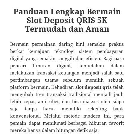
Panduan Lengkap Bermain
Slot Deposit QRIS 5K
Termudah dan Aman
Bermain permainan daring kini semakin praktis
berkat kemajuan teknologi sistem pembayaran
digital yang semakin canggih dan efisien. Bagi para
pencari hiburan digital, kemudahan dalam
melakukan transaksi keuangan menjadi salah satu
pertimbangan utama sebelum memilih sebuah
platform bermain. Kehadiran
slot deposit qris
telah
mengubah tren transaksi tradisional menjadi jauh
lebih cepat, anti ribet, dan bisa diakses oleh siapa
saja tanpa harus memiliki rekening bank
konvensional. Melalui metode modern ini, para
pemain dapat menikmati berbagai hiburan favorit
mereka hanya dalam hitungan detik saja.